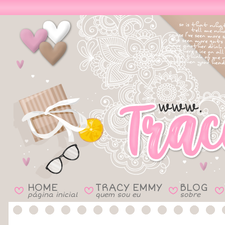
HOME
TRACY EMMY
BLOG
B
B
B
B
página inicial
quem sou eu
sobre