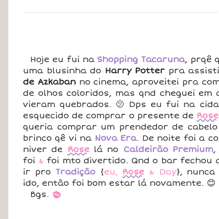
Hoje eu fui na
Shopping Tacaruna
, prqê 
uma blusinha do
Harry Potter
pra assist
de Azkaban
no cinema, aproveitei pra com
de olhos coloridos, mas qnd cheguei em c
vieram quebrados. 🫤 Dps eu fui na cida
esquecido de comprar o presente de
Rose
queria comprar um prendedor de cabe
brinco qê vi na
Nova Era
. De noite foi a
niver de
Rose
lá no
Caldeirão Premium
,
foi
&
foi mto divertido. Qnd o bar fechou 
ir pro
Tradição
{
eu,
Rose
&
Day
}, nunca
ido, então foi bom estar lá novamente. 😊
Bgs.
*