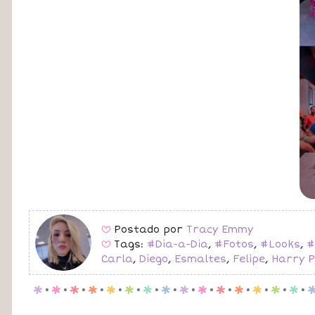
Postado por
Tracy Emmy
B
Tags:
#Dia-a-Dia
,
#Fotos
,
#Looks
,
#
B
Carla
,
Diego
,
Esmaltes
,
Felipe
,
Harry P
p
.
p
.
p
.
p
.
p
.
p
.
p
.
p
.
p
.
p
.
p
.
p
.
p
.
p
.
p
.