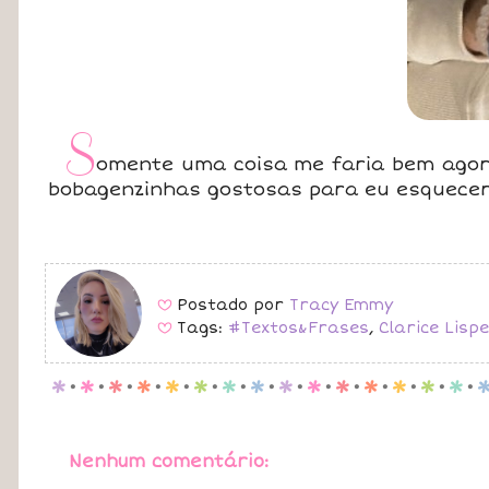
S
omente uma coisa me faria bem agora
bobagenzinhas gostosas para eu esquecer
Postado por
Tracy Emmy
B
Tags:
#Textos&Frases
,
Clarice Lisp
B
p
.
p
.
p
.
p
.
p
.
p
.
p
.
p
.
p
.
p
.
p
.
p
.
p
.
p
.
p
.
Nenhum comentário: