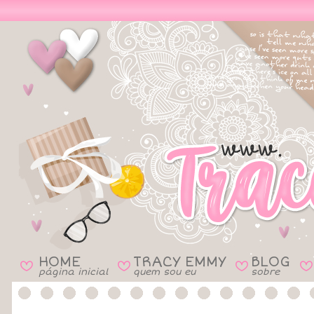
HOME
TRACY EMMY
BLOG
B
B
B
B
página inicial
quem sou eu
sobre