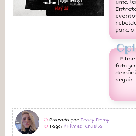
uma le
Entret
evento
rebeld
para a
Opi
Filme
fotogr
demôni
seguir 
Postado por
Tracy Emmy
B
Tags:
#Filmes
,
Cruella
B