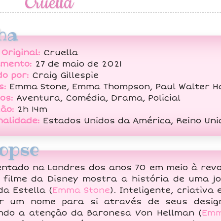
Cruella
ha
 Original:
Cruella
amento:
27 de maio de 2021
do por:
Craig Gillespie
s:
Emma Stone, Emma Thompson, Paul Walter Ha
os:
Aventura, Comédia, Drama, Policial
ão:
2h 14m
nalidade:
Estados Unidos da América, Reino Uni
opse
ntado na Londres dos anos 70 em meio à revo
o filme da Disney mostra a história de uma j
a Estella (
Emma Stone
). Inteligente, criativ
r um nome para si através de seus design
do a atenção da Baronesa Von Hellman (
Emm