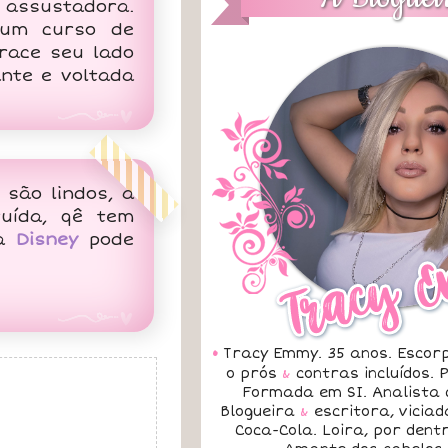
 assustadora.
 um curso de
race seu lado
nte e voltada
 são lindos, a
uída, qê tem
 a
Disney
pode
•
Tracy Emmy. 35 anos. Escorp
o prós
&
contras incluídos.
Formada em SI. Analista 
Blogueira
&
escritora, vicia
Coca-Cola. Loira, por dent