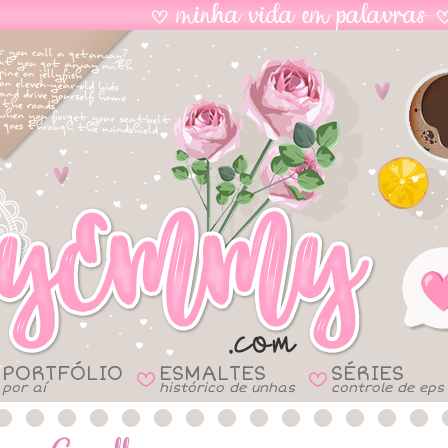
PORTFÓLIO
ESMALTES
SÉRIES
B
B
por aí
histórico de unhas
controle de eps