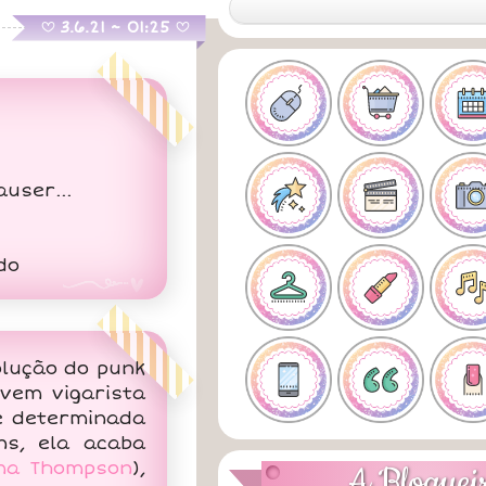
.
3.6.21 ~ 01:25
B
B
user...
do
lução do punk
ovem vigarista
a e determinada
s, ela acaba
a Thompson
),
A Bloguei