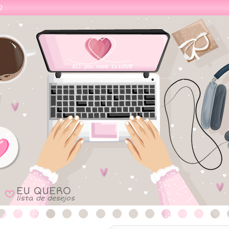
EU QUERO
B
lista de desejos