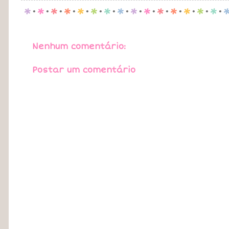
p
.
p
.
p
.
p
.
p
.
p
.
p
.
p
.
p
.
p
.
p
.
p
.
p
.
p
.
p
.
Nenhum comentário:
Postar um comentário