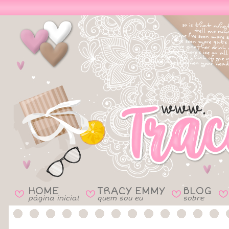
HOME
TRACY EMMY
BLOG
B
B
B
B
página inicial
quem sou eu
sobre