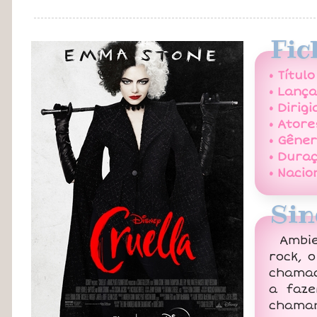
Fic
• Título
• Lanç
• Dirigi
• Atore
• Gêner
• Duraç
• Nacio
Sin
Ambie
rock, 
chamad
a faze
chaman