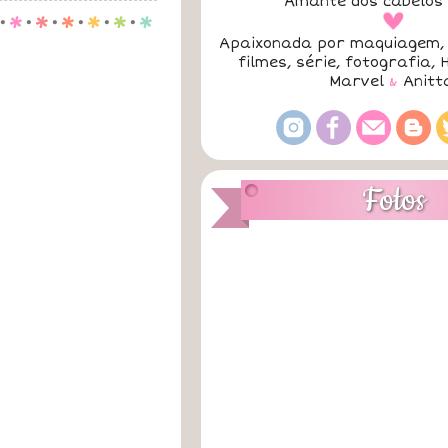
Amante dos cabelos 
a
.
p
.
p
.
p
.
p
.
p
.
p
Apaixonada por maquiagem, 
filmes, série, fotografia, 
Marvel
&
Anitt
Fotos