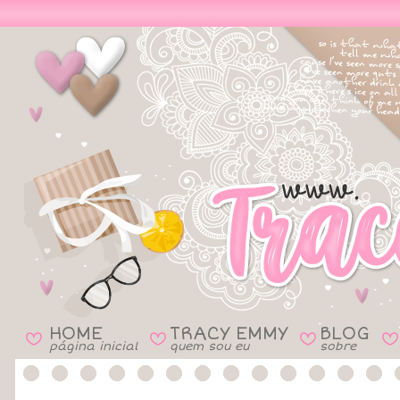
HOME
TRACY EMMY
BLOG
B
B
B
B
página inicial
quem sou eu
sobre