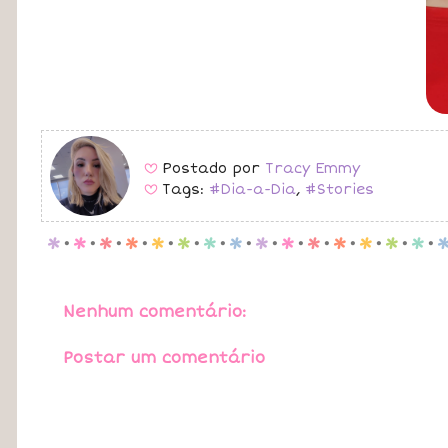
Postado por
Tracy Emmy
B
Tags:
#Dia-a-Dia
,
#Stories
B
p
.
p
.
p
.
p
.
p
.
p
.
p
.
p
.
p
.
p
.
p
.
p
.
p
.
p
.
p
.
Nenhum comentário:
Postar um comentário