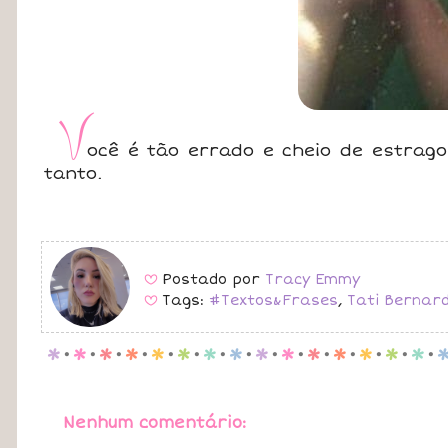
V
ocê é tão errado e cheio de estrago
tanto.
Postado por
Tracy Emmy
B
Tags:
#Textos&Frases
,
Tati Bernard
B
p
.
p
.
p
.
p
.
p
.
p
.
p
.
p
.
p
.
p
.
p
.
p
.
p
.
p
.
p
.
Nenhum comentário: