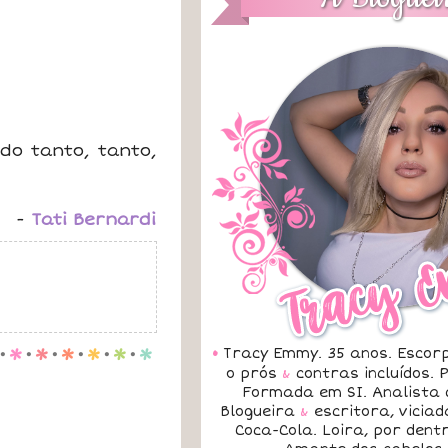
do tanto, tanto,
-
Tati Bernardi
•
Tracy Emmy. 35 anos. Escorp
.
p
.
p
.
p
.
p
.
p
.
p
o prós
&
contras incluídos.
Formada em SI. Analista 
Blogueira
&
escritora, vicia
Coca-Cola. Loira, por dent