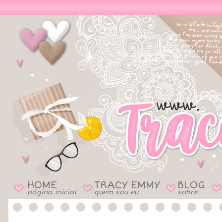
HOME
TRACY EMMY
BLOG
B
B
B
B
página inicial
quem sou eu
sobre