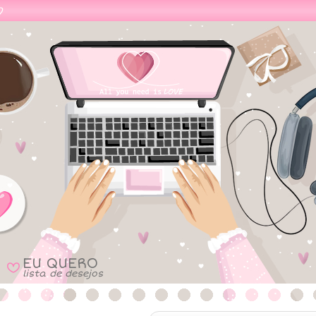
EU QUERO
B
lista de desejos