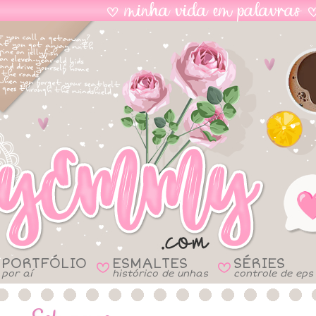
PORTFÓLIO
ESMALTES
SÉRIES
B
B
por aí
histórico de unhas
controle de eps