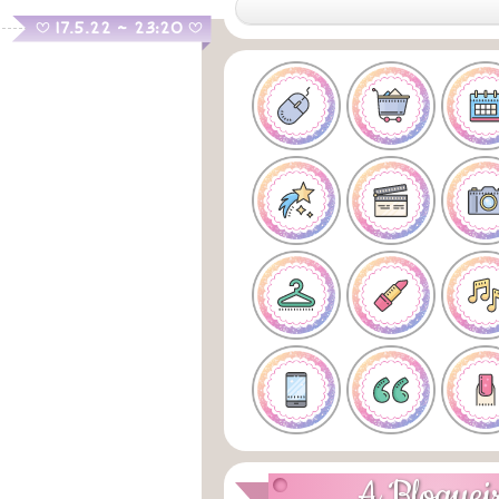
.
17.5.22 ~ 23:20
B
B
A Bloguei