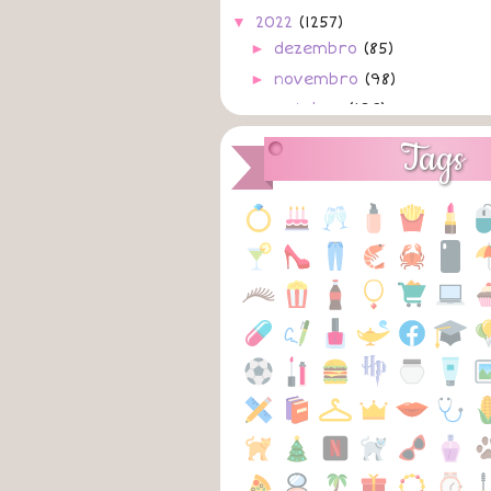
▼
2022
(1257)
►
dezembro
(85)
►
novembro
(98)
►
outubro
(103)
►
setembro
(108)
Tags
►
agosto
(133)
►
julho
(128)
►
junho
(111)
▼
maio
(105)
31/05/2022
A
Como Nunca
A
Belo Sacrifício
A
30/05/2022
A
Gostar
A
Vale Night
A
29/05/2022
A
Tu Merece
A