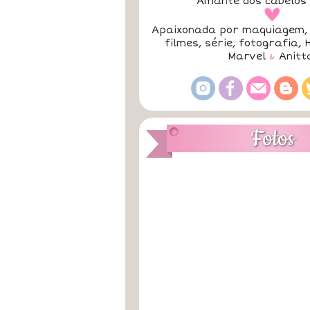
Amante dos cabelos 
a
Apaixonada por maquiagem, 
filmes, série, fotografia, 
Marvel
&
Anitt
Fotos