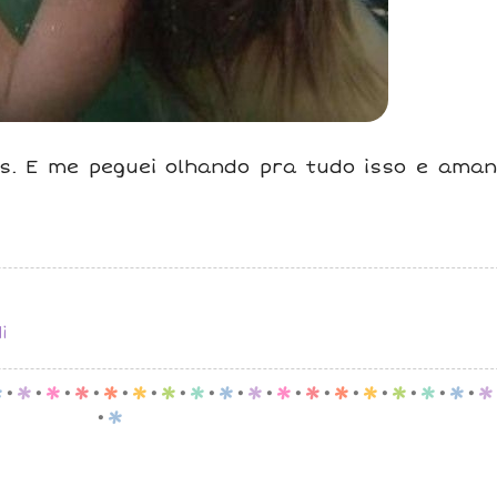
s. E me peguei olhando pra tudo isso e aman
i
p
.
p
.
p
.
p
.
p
.
p
.
p
.
p
.
p
.
p
.
p
.
p
.
p
.
p
.
p
.
p
.
p
.
p
.
p