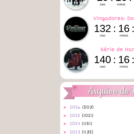
Vingadores: Do
Série de Ha
Arquivo do 
►
2026
(503)
►
2025
(1021)
►
2024
(1151)
►
2023
(1135)