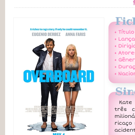
Fic
• Título
• Lanç
• Dirigi
• Atore
• Gêner
• Duraç
• Nacio
Sin
Kate 
três 
milion
ricaço
aciden