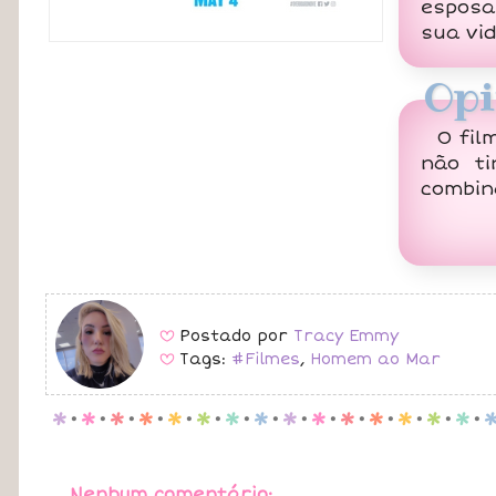
esposa
sua vid
Opi
O fil
não t
combi
Postado por
Tracy Emmy
B
Tags:
#Filmes
,
Homem ao Mar
B
p
.
p
.
p
.
p
.
p
.
p
.
p
.
p
.
p
.
p
.
p
.
p
.
p
.
p
.
p
.
Nenhum comentário: