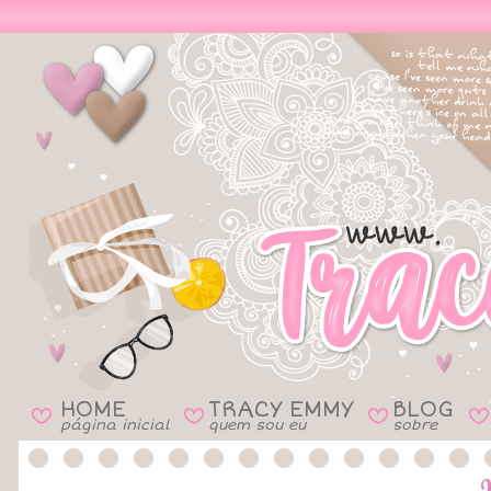
HOME
TRACY EMMY
BLOG
B
B
B
B
página inicial
quem sou eu
sobre