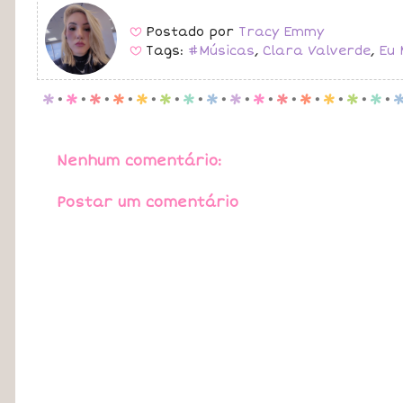
Postado por
Tracy Emmy
B
Tags:
#Músicas
,
Clara Valverde
,
Eu 
B
p
.
p
.
p
.
p
.
p
.
p
.
p
.
p
.
p
.
p
.
p
.
p
.
p
.
p
.
p
.
Nenhum comentário:
Postar um comentário