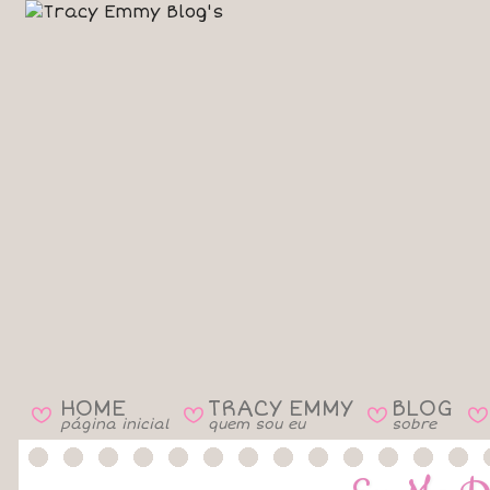
HOME
TRACY EMMY
BLOG
B
B
B
B
página inicial
quem sou eu
sobre