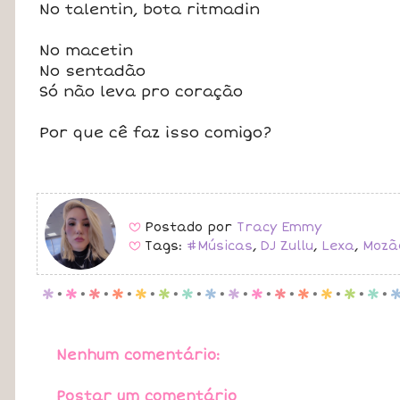
No talentin, bota ritmadin
No macetin
No sentadão
Só não leva pro coração
Por que cê faz isso comigo?
Postado por
Tracy Emmy
B
Tags:
#Músicas
,
DJ Zullu
,
Lexa
,
Mozã
B
p
.
p
.
p
.
p
.
p
.
p
.
p
.
p
.
p
.
p
.
p
.
p
.
p
.
p
.
p
.
Nenhum comentário:
Postar um comentário