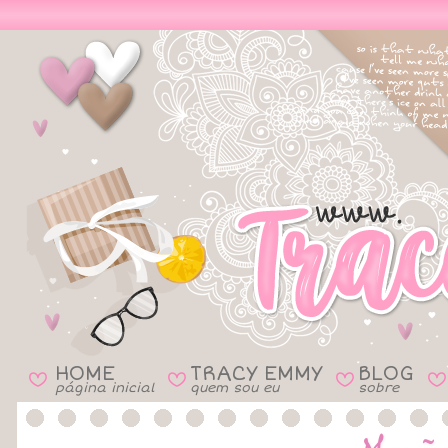
HOME
TRACY EMMY
BLOG
B
B
B
B
página inicial
quem sou eu
sobre