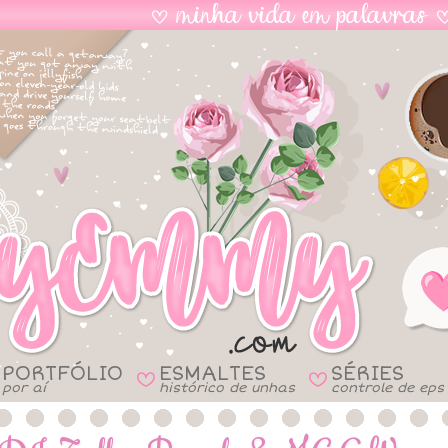
PORTFÓLIO
ESMALTES
SÉRIES
B
B
por aí
histórico de unhas
controle de eps