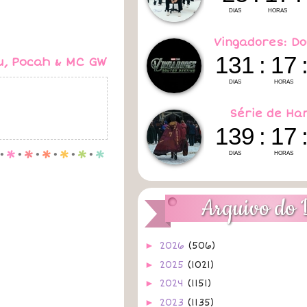
Vingadores: Do
u, Pocah & MC GW
Série de Ha
.
p
.
p
.
p
.
p
.
p
.
p
Arquivo do 
►
2026
(506)
►
2025
(1021)
►
2024
(1151)
►
2023
(1135)