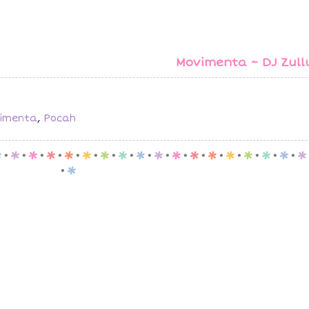
Movimenta ~ DJ Zull
imenta
,
Pocah
p
.
p
.
p
.
p
.
p
.
p
.
p
.
p
.
p
.
p
.
p
.
p
.
p
.
p
.
p
.
p
.
p
.
p
.
p