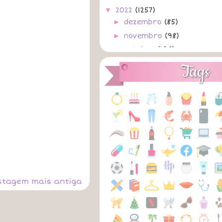
▼
2022
(1257)
►
dezembro
(85)
►
novembro
(98)
►
outubro
(103)
►
setembro
(108)
Tags
►
agosto
(133)
▼
julho
(128)
31/07/2022
A
Não Precisem de Mi
A
Toy Story 4
A
30/07/2022
A
Dói
A
Deixa ~ MC Jacaré & 
A
Livre
stagem mais antiga
A
Verdades Secretas 
A
Só
A
S de Saudade ~ Vitã
A