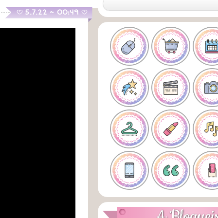
.
5.7.22 ~ 00:49
B
B
A Bloguei