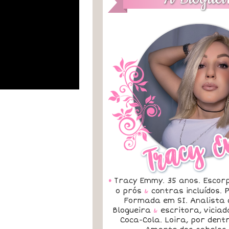
•
Tracy Emmy. 35 anos. Escorp
o prós
&
contras incluídos.
Formada em SI. Analista 
Blogueira
&
escritora, vicia
Coca-Cola. Loira, por dent