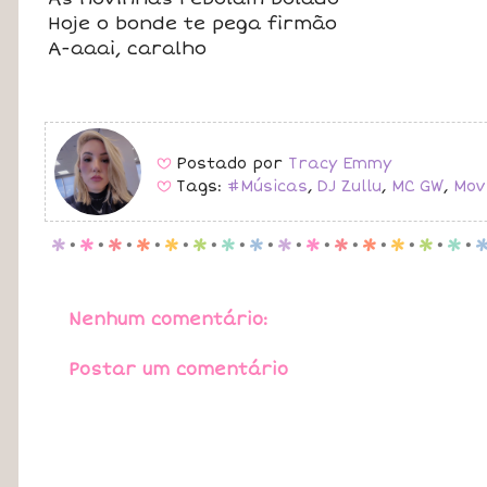
Hoje o bonde te pega firmão
A-aaai, caralho
Postado por
Tracy Emmy
B
Tags:
#Músicas
,
DJ Zullu
,
MC GW
,
Mov
B
p
.
p
.
p
.
p
.
p
.
p
.
p
.
p
.
p
.
p
.
p
.
p
.
p
.
p
.
p
.
Nenhum comentário:
Postar um comentário