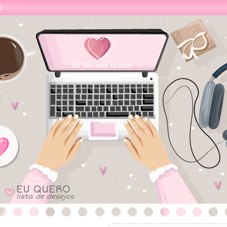
EU QUERO
B
lista de desejos