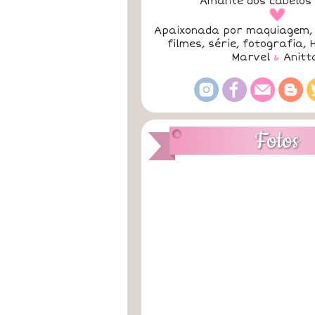
Amante dos cabelos 
a
Apaixonada por maquiagem, 
filmes, série, fotografia, 
Marvel
&
Anitt
Fotos