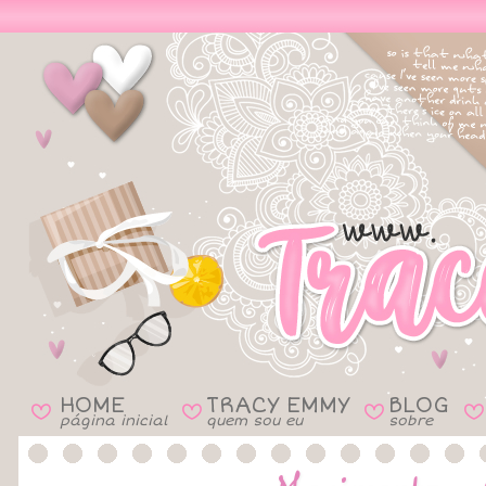
HOME
TRACY EMMY
BLOG
B
B
B
B
página inicial
quem sou eu
sobre