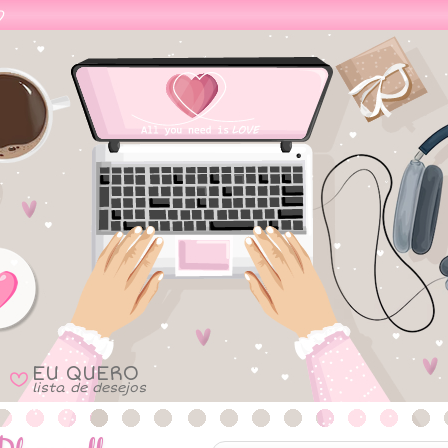
EU QUERO
B
lista de desejos