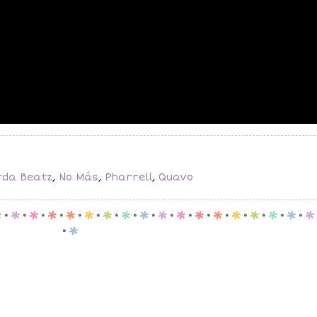
rda Beatz
,
No Más
,
Pharrell
,
Quavo
p
.
p
.
p
.
p
.
p
.
p
.
p
.
p
.
p
.
p
.
p
.
p
.
p
.
p
.
p
.
p
.
p
.
p
.
p