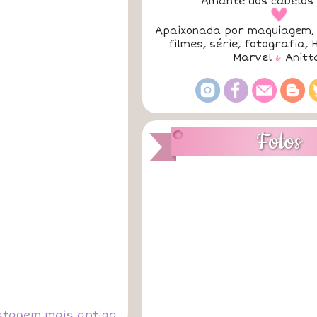
Amante dos cabelos 
a
Apaixonada por maquiagem, 
filmes, série, fotografia, 
Marvel
&
Anitt
Fotos
stagem mais antiga