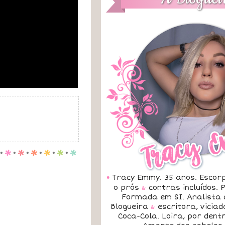
.
p
.
p
.
p
.
p
.
p
.
p
•
Tracy Emmy. 35 anos. Escorp
o prós
&
contras incluídos.
Formada em SI. Analista 
Blogueira
&
escritora, vicia
Coca-Cola. Loira, por dent