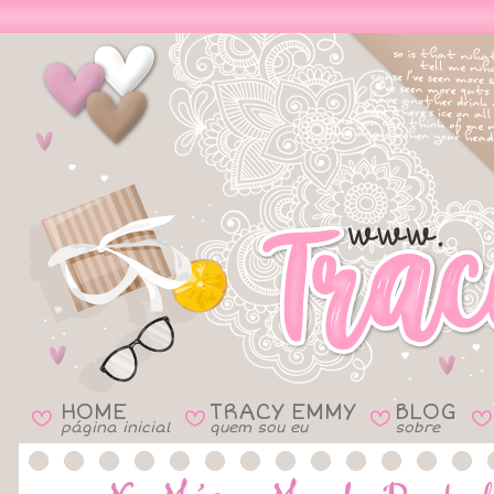
HOME
TRACY EMMY
BLOG
B
B
B
B
página inicial
quem sou eu
sobre