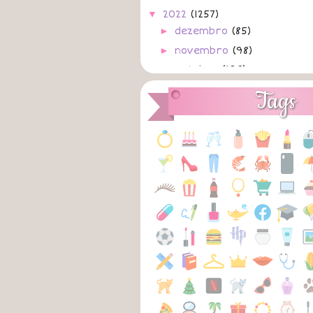
▼
2022
(1257)
►
dezembro
(85)
►
novembro
(98)
►
outubro
(103)
►
setembro
(108)
Tags
►
agosto
(133)
▼
julho
(128)
31/07/2022
A
Não Precisem de Mi
A
Toy Story 4
A
30/07/2022
A
Dói
A
Deixa ~ MC Jacaré & 
A
Livre
A
Verdades Secretas 
A
Só
A
S de Saudade ~ Vitã
A