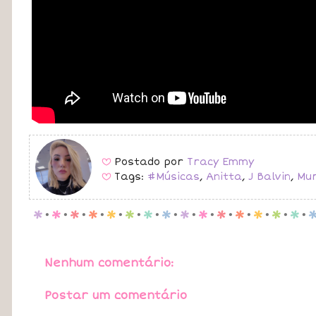
Postado por
Tracy Emmy
B
Tags:
#Músicas
,
Anitta
,
J Balvin
,
Mu
B
p
.
p
.
p
.
p
.
p
.
p
.
p
.
p
.
p
.
p
.
p
.
p
.
p
.
p
.
p
.
Nenhum comentário:
Postar um comentário