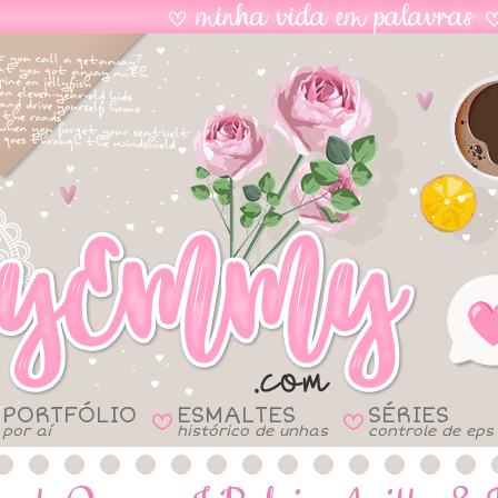
PORTFÓLIO
ESMALTES
SÉRIES
B
B
por aí
histórico de unhas
controle de eps