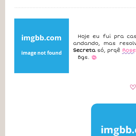
Hoje eu fui pra c
andando, mas resol
Secreta
só, prqê
Rose
Bgs.
*
A