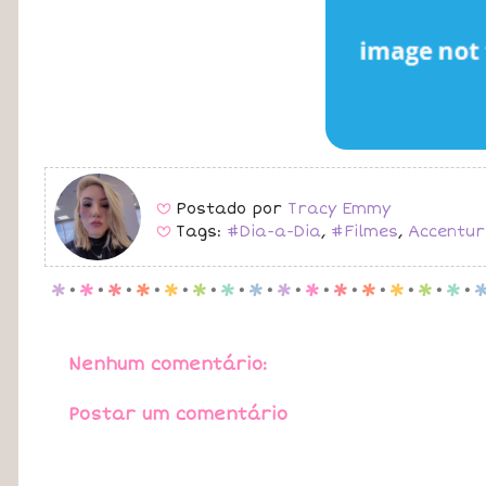
Postado por
Tracy Emmy
B
Tags:
#Dia-a-Dia
,
#Filmes
,
Accentur
B
p
.
p
.
p
.
p
.
p
.
p
.
p
.
p
.
p
.
p
.
p
.
p
.
p
.
p
.
p
.
Nenhum comentário:
Postar um comentário