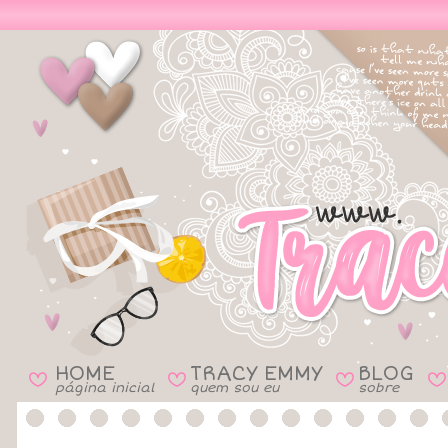
HOME
TRACY EMMY
BLOG
B
B
B
B
página inicial
quem sou eu
sobre