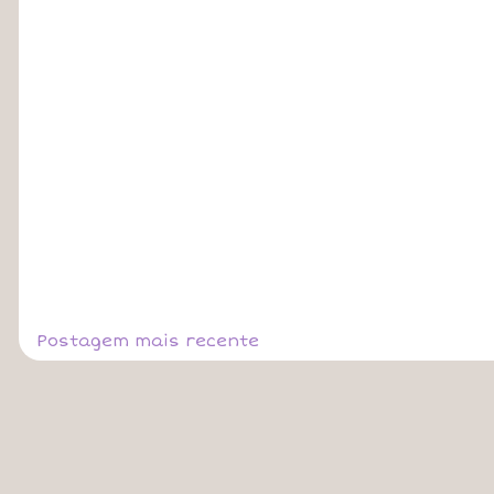
Postagem mais recente