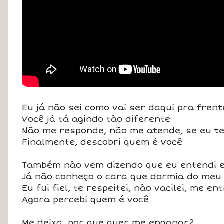
Eu já não sei como vai ser daqui pra frent
Você já tá agindo tão diferente
Não me responde, não me atende, se eu te
Finalmente, descobri quem é você
Também não vem dizendo que eu entendi 
Já não conheço o cara que dormia do meu
Eu fui fiel, te respeitei, não vacilei, me en
Agora percebi quem é você
Me deixa, por que quer me enganar?