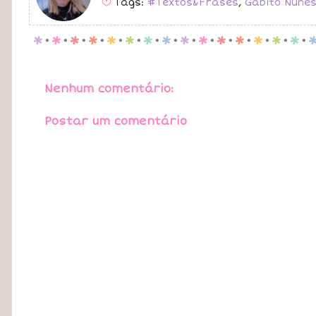
Tags:
#Textos&Frases
,
Gabito Nune
B
p
.
p
.
p
.
p
.
p
.
p
.
p
.
p
.
p
.
p
.
p
.
p
.
p
.
p
.
p
.
Nenhum comentário:
Postar um comentário