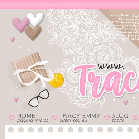
HOME
TRACY EMMY
BLOG
B
B
B
B
página inicial
quem sou eu
sobre