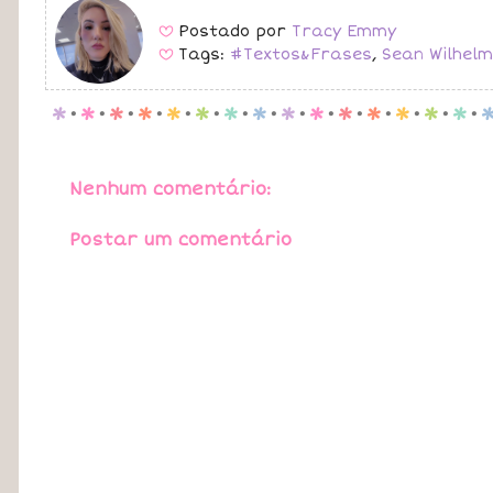
Postado por
Tracy Emmy
B
Tags:
#Textos&Frases
,
Sean Wilhelm
B
p
.
p
.
p
.
p
.
p
.
p
.
p
.
p
.
p
.
p
.
p
.
p
.
p
.
p
.
p
.
Nenhum comentário:
Postar um comentário