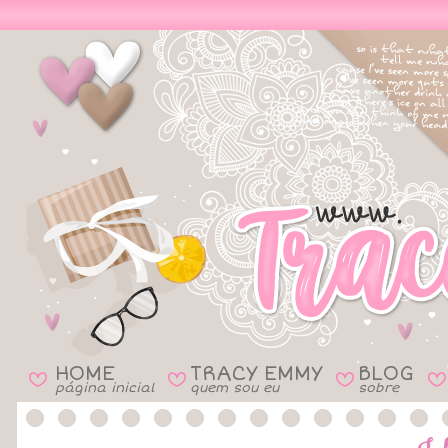
HOME
TRACY EMMY
BLOG
B
B
B
B
página inicial
quem sou eu
sobre