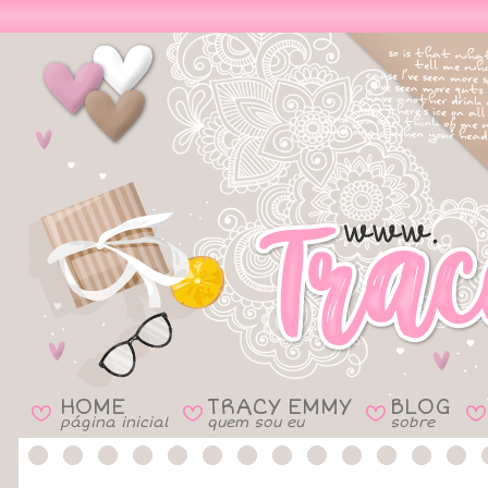
HOME
TRACY EMMY
BLOG
B
B
B
B
página inicial
quem sou eu
sobre