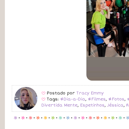
Postado por
Tracy Emmy
B
Tags:
#Dia-a-Dia
,
#Filmes
,
#Fotos
,
B
Divertida Mente
,
Espetinhos
,
Jéssica
,
R
p
.
p
.
p
.
p
.
p
.
p
.
p
.
p
.
p
.
p
.
p
.
p
.
p
.
p
.
p
.