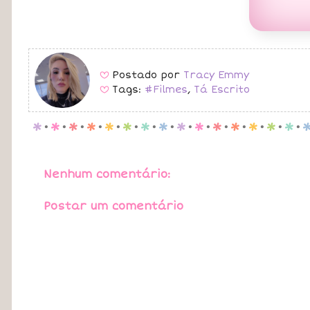
Postado por
Tracy Emmy
B
Tags:
#Filmes
,
Tá Escrito
B
p
.
p
.
p
.
p
.
p
.
p
.
p
.
p
.
p
.
p
.
p
.
p
.
p
.
p
.
p
.
Nenhum comentário:
Postar um comentário