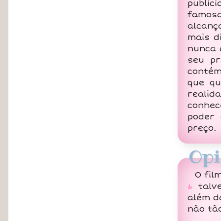
public
famosa
alcanç
mais d
nunca 
seu pr
contém
que qu
reali
conhec
poder 
preço.
Opi
O fil
&
talve
além d
não tão