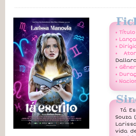
Fic
• Título
• Lanç
• Dirigi
• Ator
Dallaro
• Gêner
• Duraç
• Nacio
Sin
Tá Es
Souza (
Lariss
vida de