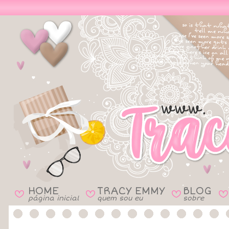
HOME
TRACY EMMY
BLOG
B
B
B
B
página inicial
quem sou eu
sobre