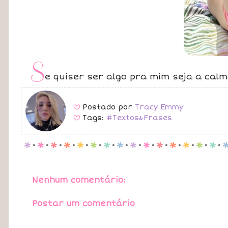
S
e quiser ser algo pra mim seja a cal
Postado por
Tracy Emmy
B
Tags:
#Textos&Frases
B
p
.
p
.
p
.
p
.
p
.
p
.
p
.
p
.
p
.
p
.
p
.
p
.
p
.
p
.
p
.
Nenhum comentário:
Postar um comentário