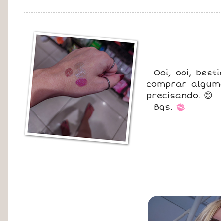
Ooi, ooi, bes
comprar alguma
precisando. 😊
Bgs.
*