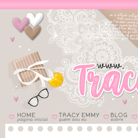
HOME
TRACY EMMY
BLOG
B
B
B
B
página inicial
quem sou eu
sobre