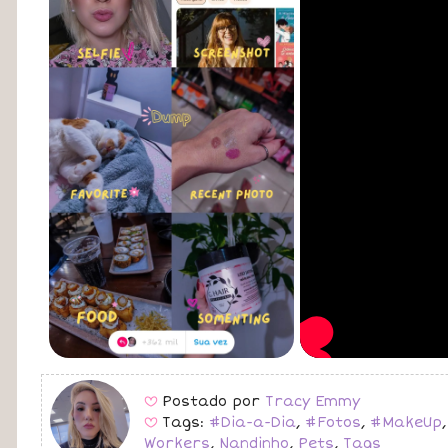
Postado por
Tracy Emmy
B
Tags:
#Dia-a-Dia
,
#Fotos
,
#MakeUp
B
Workers
,
Nandinho
,
Pets
,
Tags