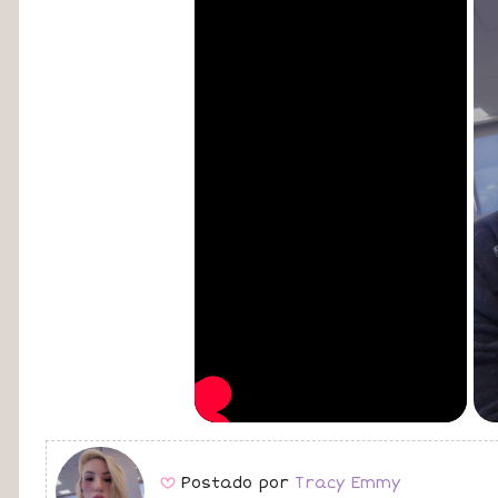
Postado por
Tracy Emmy
B