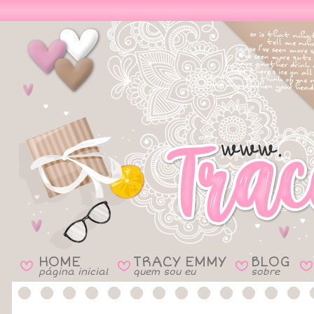
HOME
TRACY EMMY
BLOG
B
B
B
B
página inicial
quem sou eu
sobre