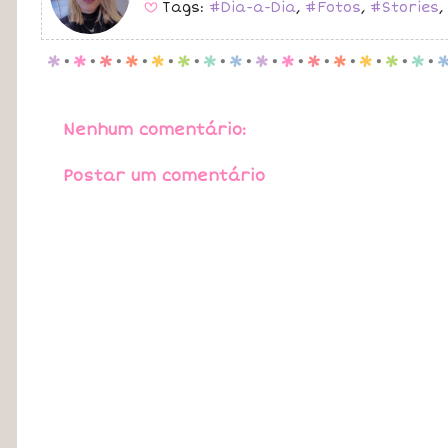
Tags:
#Dia-a-Dia
,
#Fotos
,
#Stories
,
B
p
.
p
.
p
.
p
.
p
.
p
.
p
.
p
.
p
.
p
.
p
.
p
.
p
.
p
.
p
.
Nenhum comentário:
Postar um comentário