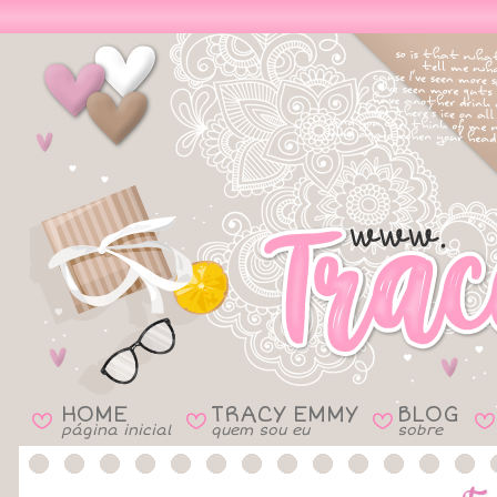
HOME
TRACY EMMY
BLOG
B
B
B
B
página inicial
quem sou eu
sobre