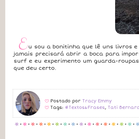
E
u sou a bonitinha que lê uns livros 
jamais precisará abrir a boca para impor
surf e eu experimento um guarda-roupas i
que deu certo.
Postado por
Tracy Emmy
B
Tags:
#Textos&Frases
,
Tati Bernard
B
p
.
p
.
p
.
p
.
p
.
p
.
p
.
p
.
p
.
p
.
p
.
p
.
p
.
p
.
p
.