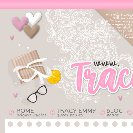
HOME
TRACY EMMY
BLOG
B
B
B
B
página inicial
quem sou eu
sobre