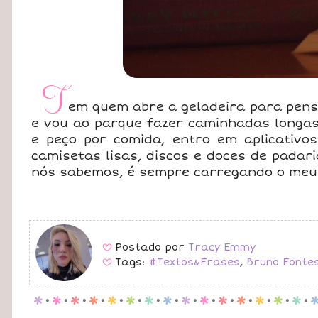
T
em quem abre a geladeira para pensa
e vou ao parque fazer caminhadas longa
e peço por comida, entro em aplicativ
camisetas lisas, discos e doces de padar
nós sabemos, é sempre carregando o meu 
Postado por
Tracy Emmy
B
Tags:
#Textos&Frases
,
Bruno Fonte
B
p
.
p
.
p
.
p
.
p
.
p
.
p
.
p
.
p
.
p
.
p
.
p
.
p
.
p
.
p
.