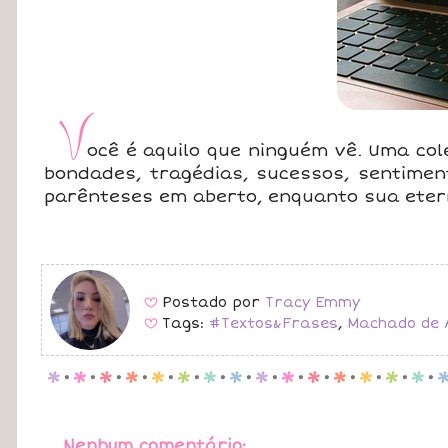
V
ocê é aquilo que ninguém vê. Uma cole
bondades, tragédias, sucessos, sentimen
parênteses em aberto, enquanto sua eter
Postado por
Tracy Emmy
B
Tags:
#Textos&Frases
,
Machado de 
B
p
.
p
.
p
.
p
.
p
.
p
.
p
.
p
.
p
.
p
.
p
.
p
.
p
.
p
.
p
.
Nenhum comentário: