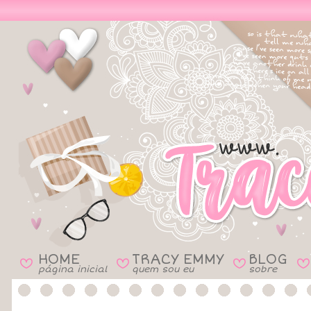
HOME
TRACY EMMY
BLOG
B
B
B
B
página inicial
quem sou eu
sobre