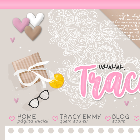
HOME
TRACY EMMY
BLOG
B
B
B
B
página inicial
quem sou eu
sobre