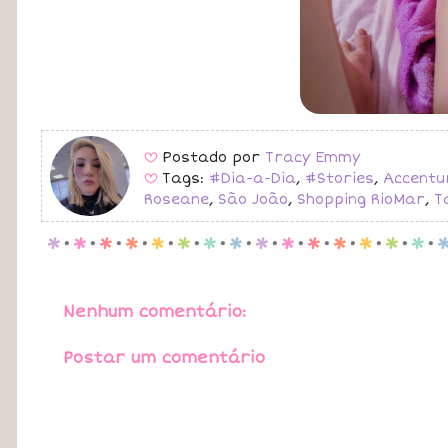
Postado por
Tracy Emmy
B
Tags:
#Dia-a-Dia
,
#Stories
,
Accentu
B
Roseane
,
São João
,
Shopping RioMar
,
T
p
.
p
.
p
.
p
.
p
.
p
.
p
.
p
.
p
.
p
.
p
.
p
.
p
.
p
.
p
.
Nenhum comentário:
Postar um comentário