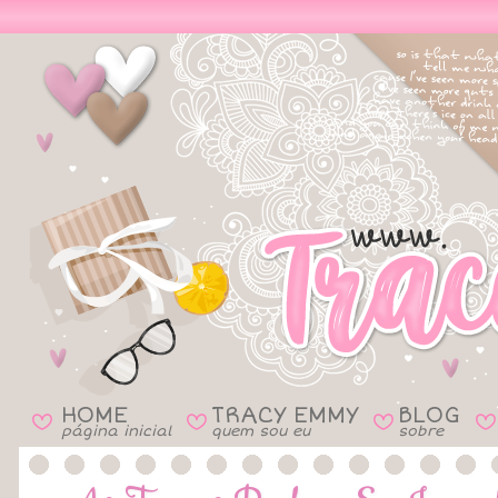
HOME
TRACY EMMY
BLOG
B
B
B
B
página inicial
quem sou eu
sobre