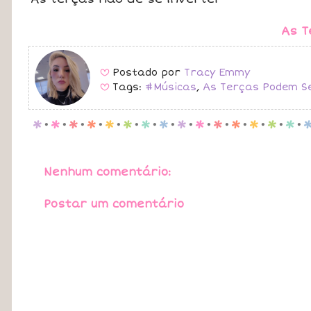
As T
Postado por
Tracy Emmy
B
Tags:
#Músicas
,
As Terças Podem Se
B
p
.
p
.
p
.
p
.
p
.
p
.
p
.
p
.
p
.
p
.
p
.
p
.
p
.
p
.
p
.
Nenhum comentário:
Postar um comentário