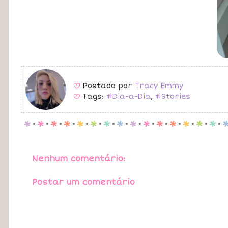
Postado por
Tracy Emmy
B
Tags:
#Dia-a-Dia
,
#Stories
B
p
.
p
.
p
.
p
.
p
.
p
.
p
.
p
.
p
.
p
.
p
.
p
.
p
.
p
.
p
.
Nenhum comentário:
Postar um comentário