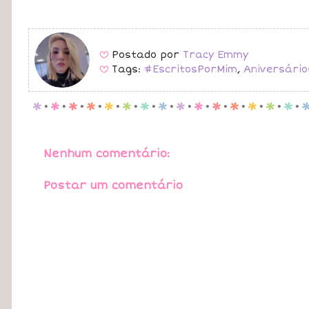
Postado por
Tracy Emmy
B
Tags:
#EscritosPorMim
,
Aniversário
B
p
.
p
.
p
.
p
.
p
.
p
.
p
.
p
.
p
.
p
.
p
.
p
.
p
.
p
.
p
.
Nenhum comentário:
Postar um comentário