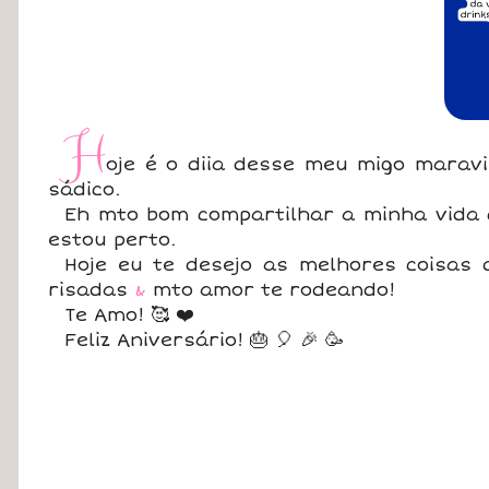
H
oje é o diia desse meu migo maravi
sádico.
Eh mto bom compartilhar a minha vida
estou perto.
Hoje eu te desejo as melhores coisas 
risadas
&
mto amor te rodeando!
Te Amo! 🥰 ❤️
Feliz Aniversário! 🎂 🎈 🎉 🥳