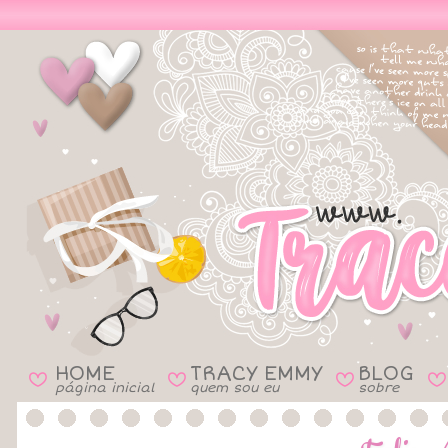
HOME
TRACY EMMY
BLOG
B
B
B
B
página inicial
quem sou eu
sobre