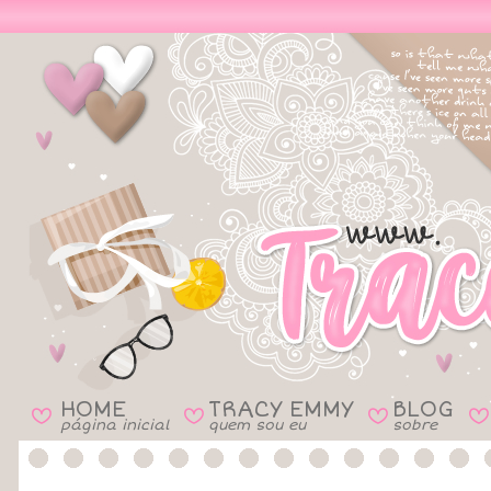
HOME
TRACY EMMY
BLOG
B
B
B
B
página inicial
quem sou eu
sobre