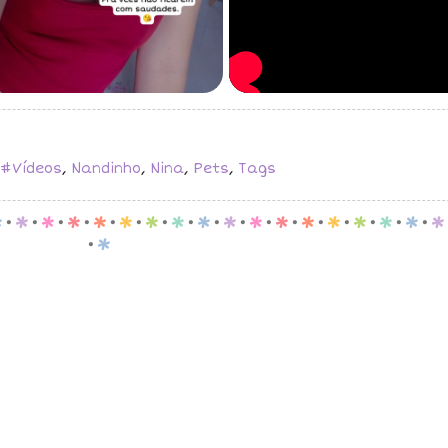
#Vídeos
,
Nandinho
,
Nina
,
Pets
,
Tags
p
.
p
.
p
.
p
.
p
.
p
.
p
.
p
.
p
.
p
.
p
.
p
.
p
.
p
.
p
.
p
.
p
.
p
.
p