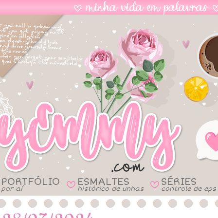
PORTFÓLIO
ESMALTES
SÉRIES
B
B
por aí
histórico de unhas
controle de eps