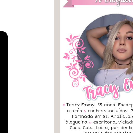
•
Tracy Emmy. 35 anos. Escorp
o prós
&
contras incluídos.
Formada em SI. Analista 
Blogueira
&
escritora, vicia
Coca-Cola. Loira, por dent