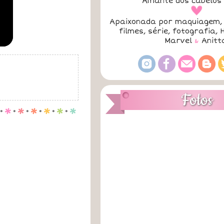
Amante dos cabelos 
a
Apaixonada por maquiagem, 
filmes, série, fotografia, 
Marvel
&
Anitt
Fotos
.
p
.
p
.
p
.
p
.
p
.
p