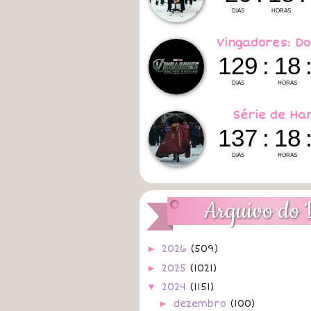
Vingadores: Do
Série de Ha
Arquivo do 
►
2026
(509)
►
2025
(1021)
▼
2024
(1151)
►
dezembro
(100)