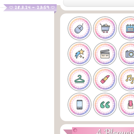
.
28.3.24 ~ 23:59
B
B
A Bloguei