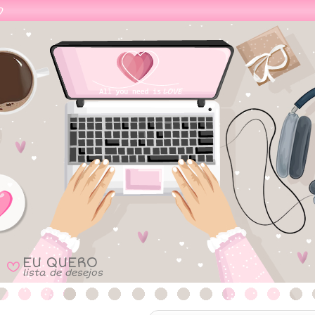
EU QUERO
B
lista de desejos