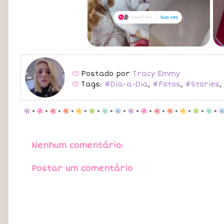
Postado por
Tracy Emmy
B
Tags:
#Dia-a-Dia
,
#Fotos
,
#Stories
,
B
p
.
p
.
p
.
p
.
p
.
p
.
p
.
p
.
p
.
p
.
p
.
p
.
p
.
p
.
p
.
Nenhum comentário:
Postar um comentário