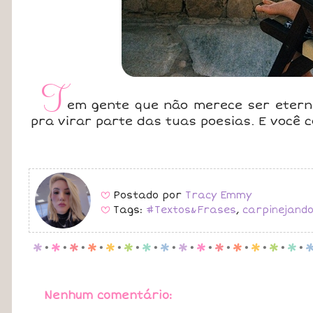
T
em gente que não merece ser etern
pra virar parte das tuas poesias. E você 
Postado por
Tracy Emmy
B
Tags:
#Textos&Frases
,
carpinejand
B
p
.
p
.
p
.
p
.
p
.
p
.
p
.
p
.
p
.
p
.
p
.
p
.
p
.
p
.
p
.
Nenhum comentário: