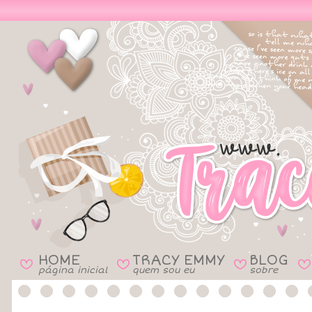
HOME
TRACY EMMY
BLOG
B
B
B
B
página inicial
quem sou eu
sobre