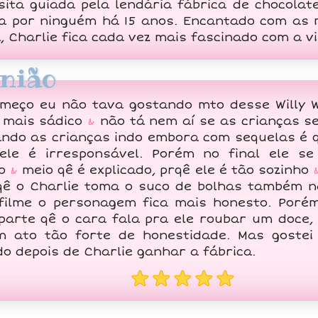
sita guiada pela lendária fábrica de chocolat
da por ninguém há 15 anos. Encantado com as 
, Charlie fica cada vez mais fascinado com a vi
nião
meço eu não tava gostando mto desse Willy W
 mais sádico
&
não tá nem aí se as crianças s
ndo as crianças indo embora com sequelas é 
ele é irresponsável. Porém no final ele s
no
&
meio qê é explicado, prqê ele é tão sozinho
qê o Charlie toma o suco de bolhas também n
filme o personagem fica mais honesto. Por
parte qê o cara fala pra ele roubar um doce,
 ato tão forte de honestidade. Mas goste
do depois de Charlie ganhar a fábrica.
★★★★★