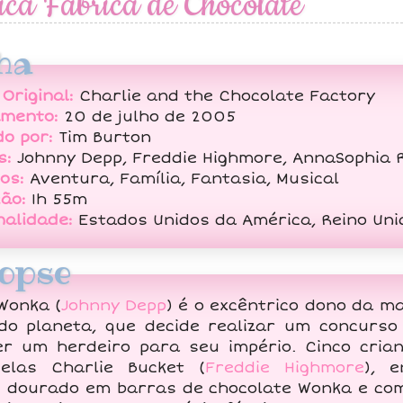
ica Fábrica de Chocolate
ha
 Original:
Charlie and the Chocolate Factory
amento:
20 de julho de 2005
do por:
Tim Burton
s:
Johnny Depp, Freddie Highmore, AnnaSophia R
os:
Aventura, Família, Fantasia, Musical
ão:
1h 55m
nalidade:
Estados Unidos da América, Reino Uni
opse
 Wonka (
Johnny Depp
) é o excêntrico dono da ma
do planeta, que decide realizar um concurso
er um herdeiro para seu império. Cinco crian
elas Charlie Bucket (
Freddie Highmore
), 
e dourado em barras de chocolate Wonka e co