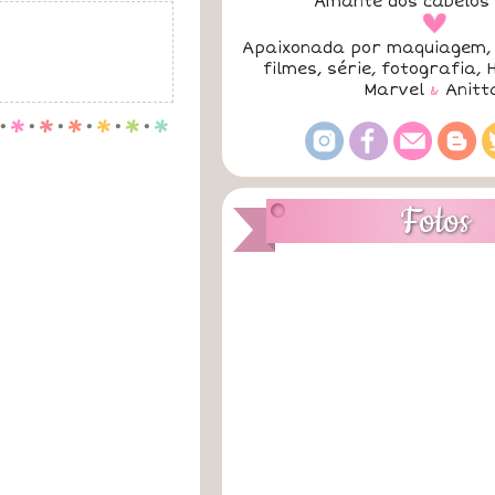
Amante dos cabelos 
a
Apaixonada por maquiagem, 
filmes, série, fotografia, 
Marvel
&
Anitt
.
p
.
p
.
p
.
p
.
p
.
p
Fotos