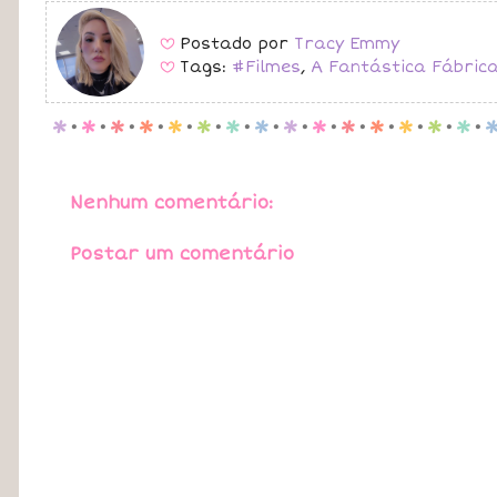
Postado por
Tracy Emmy
B
Tags:
#Filmes
,
A Fantástica Fábrica
B
p
.
p
.
p
.
p
.
p
.
p
.
p
.
p
.
p
.
p
.
p
.
p
.
p
.
p
.
p
.
Nenhum comentário:
Postar um comentário