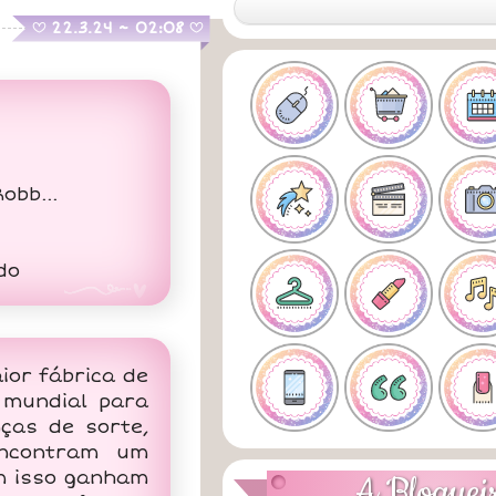
.
22.3.24 ~ 02:08
B
B
obb...
do
ior fábrica de
 mundial para
ças de sorte,
encontram um
m isso ganham
A Bloguei