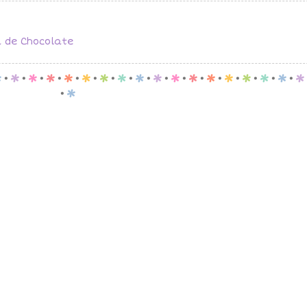
 de Chocolate
p
.
p
.
p
.
p
.
p
.
p
.
p
.
p
.
p
.
p
.
p
.
p
.
p
.
p
.
p
.
p
.
p
.
p
.
p