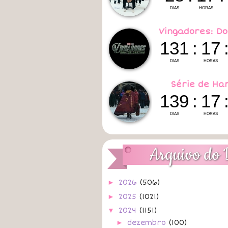
Vingadores: Do
Série de Ha
Arquivo do 
►
2026
(506)
►
2025
(1021)
▼
2024
(1151)
►
dezembro
(100)