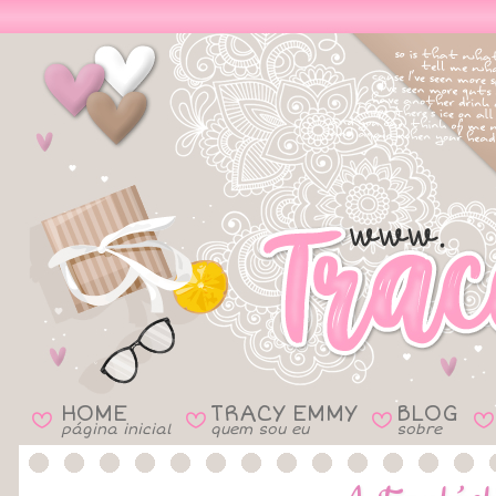
HOME
TRACY EMMY
BLOG
B
B
B
B
página inicial
quem sou eu
sobre