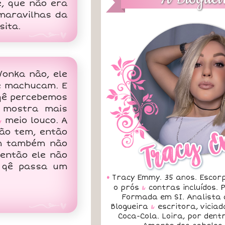
e, que não era
maravilhas da
sita.
onka não, ele
e machucam. E
qê percebemos
e mostra mais
&
meio louco. A
ão tem, então
ém também não
 então ele não
i qê passa um
•
Tracy Emmy. 35 anos. Escorp
o prós
&
contras incluídos.
Formada em SI. Analista 
Blogueira
&
escritora, vicia
Coca-Cola. Loira, por dent