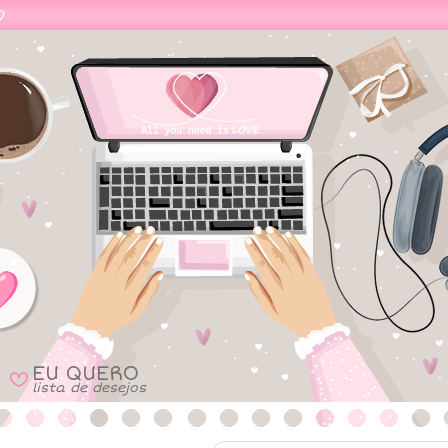
EU QUERO
B
lista de desejos