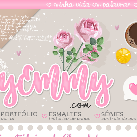
PORTFÓLIO
ESMALTES
SÉRIES
B
B
por aí
histórico de unhas
controle de eps