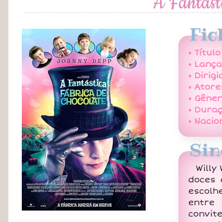
A Fantást
Fic
• Título
• Lanç
• Dirigi
• Atore
• Gêner
• Duraç
• Nacio
Sin
Willy
doces 
escolh
entre 
convit