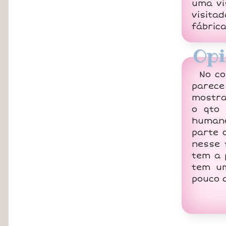
uma vi
visita
fábrica
Opi
No co
parece
mostra
o qto 
huma
parte 
nesse 
tem a 
tem um
pouco 