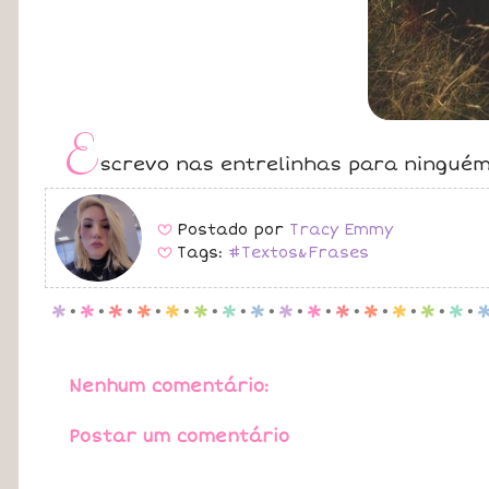
E
screvo nas entrelinhas para ninguém
Postado por
Tracy Emmy
B
Tags:
#Textos&Frases
B
p
.
p
.
p
.
p
.
p
.
p
.
p
.
p
.
p
.
p
.
p
.
p
.
p
.
p
.
p
.
Nenhum comentário:
Postar um comentário