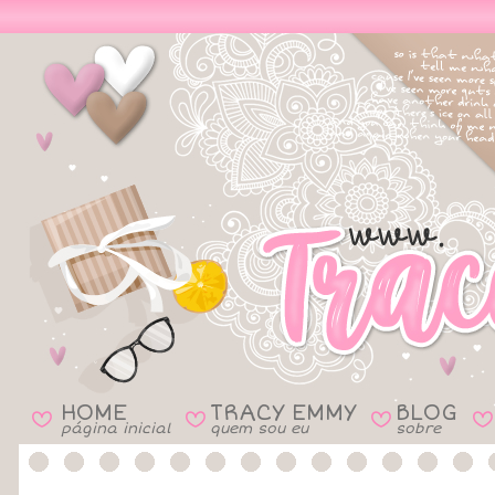
HOME
TRACY EMMY
BLOG
B
B
B
B
página inicial
quem sou eu
sobre