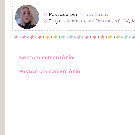
Postado por
Tracy Emmy
B
Tags:
#Músicas
,
MC Delano
,
MC GW
,
M
B
p
.
p
.
p
.
p
.
p
.
p
.
p
.
p
.
p
.
p
.
p
.
p
.
p
.
p
.
p
.
Nenhum comentário:
Postar um comentário