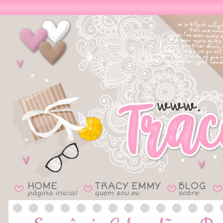
HOME
TRACY EMMY
BLOG
B
B
B
B
página inicial
quem sou eu
sobre