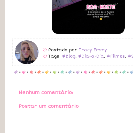
Postado por
Tracy Emmy
B
Tags:
#Blog
,
#Dia-a-Dia
,
#Filmes
,
#S
B
p
.
p
.
p
.
p
.
p
.
p
.
p
.
p
.
p
.
p
.
p
.
p
.
p
.
p
.
p
.
Nenhum comentário:
Postar um comentário