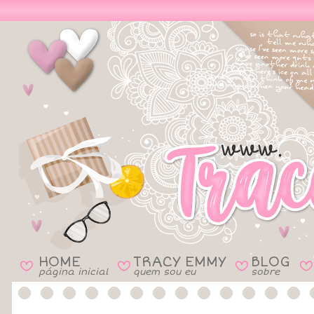
HOME
TRACY EMMY
BLOG
B
B
B
B
página inicial
quem sou eu
sobre