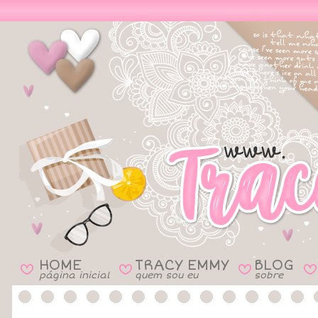
HOME
TRACY EMMY
BLOG
B
B
B
B
página inicial
quem sou eu
sobre