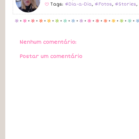
Tags:
#Dia-a-Dia
,
#Fotos
,
#Stories
,
B
p
.
p
.
p
.
p
.
p
.
p
.
p
.
p
.
p
.
p
.
p
.
p
.
p
.
p
.
p
.
Nenhum comentário:
Postar um comentário