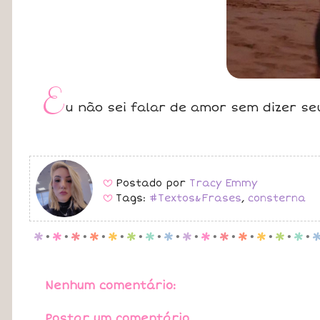
E
u não sei falar de amor sem dizer s
Postado por
Tracy Emmy
B
Tags:
#Textos&Frases
,
consterna
B
p
.
p
.
p
.
p
.
p
.
p
.
p
.
p
.
p
.
p
.
p
.
p
.
p
.
p
.
p
.
Nenhum comentário:
Postar um comentário