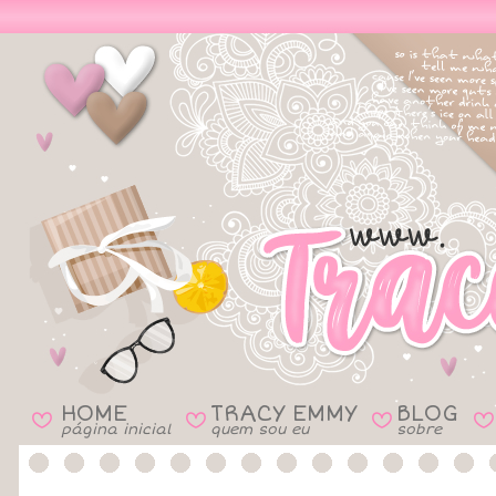
HOME
TRACY EMMY
BLOG
B
B
B
B
página inicial
quem sou eu
sobre