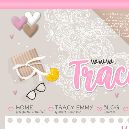
HOME
TRACY EMMY
BLOG
B
B
B
B
página inicial
quem sou eu
sobre