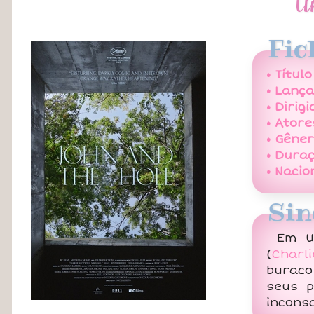
U
Fic
• Título
• Lanç
• Dirigi
• Atore
• Gêner
• Duraç
• Nacio
Sin
Em U
(
Charli
buraco
seus p
incons