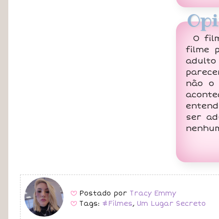
Opi
O fi
filme 
adult
parece
não o 
aconte
entend
ser a
nenhum
Postado por
Tracy Emmy
B
Tags:
#Filmes
,
Um Lugar Secreto
B