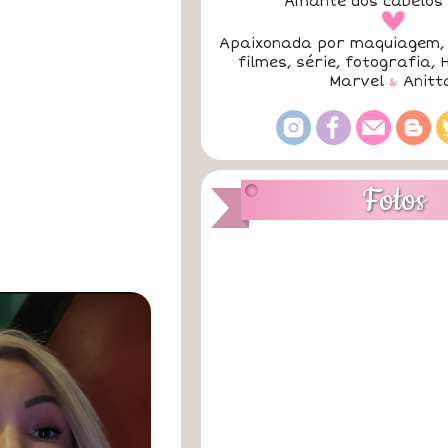
Amante dos cabelos 
a
Apaixonada por maquiagem, 
filmes, série, fotografia, 
Marvel
&
Anitt
Fotos