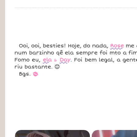
Ooi, ooi, besties! Hoje, do nada,
Rose
me 
num barzinho qê ela sempre foi mto a fi
Fomo eu,
ela
&
Day
. Foi bem legal, a ge
riu bastante. 😊
Bgs.
*