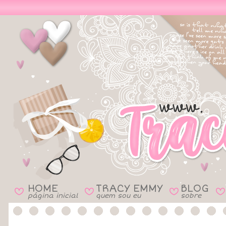
HOME
TRACY EMMY
BLOG
B
B
B
B
página inicial
quem sou eu
sobre