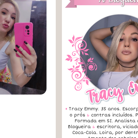
•
Tracy Emmy. 35 anos. Escorp
o prós
&
contras incluídos.
Formada em SI. Analista 
Blogueira
&
escritora, vicia
Coca-Cola. Loira, por dent