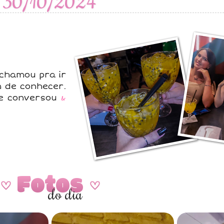
30/10/2024
chamou pra ir
m de conhecer.
nte conversou
&
Fotos
A
A
do dia