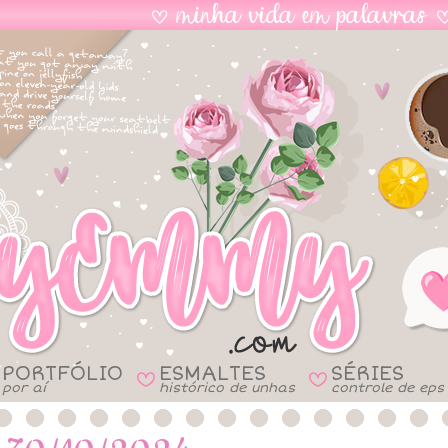
PORTFÓLIO
ESMALTES
SÉRIES
B
B
por aí
histórico de unhas
controle de eps