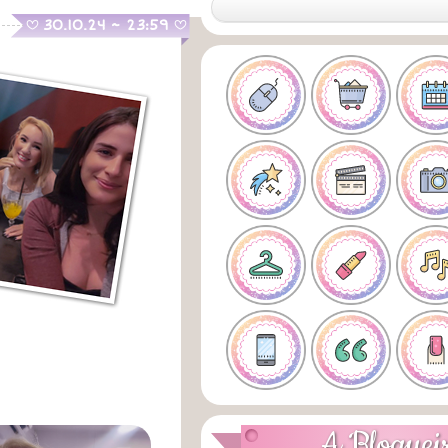
.
30.10.24 ~ 23:59
B
B
A Bloguei