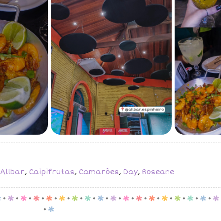
Allbar
,
Caipifrutas
,
Camarões
,
Day
,
Roseane
p
.
p
.
p
.
p
.
p
.
p
.
p
.
p
.
p
.
p
.
p
.
p
.
p
.
p
.
p
.
p
.
p
.
p
.
p