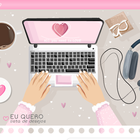
EU QUERO
B
lista de desejos