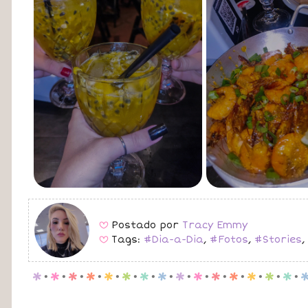
Postado por
Tracy Emmy
B
Tags:
#Dia-a-Dia
,
#Fotos
,
#Stories
,
B
p
.
p
.
p
.
p
.
p
.
p
.
p
.
p
.
p
.
p
.
p
.
p
.
p
.
p
.
p
.