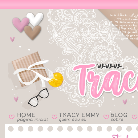
HOME
TRACY EMMY
BLOG
B
B
B
B
página inicial
quem sou eu
sobre