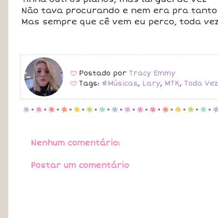
Não tava procurando e nem era pra tanto
Mas sempre que cê vem eu perco, toda ve
Postado por
Tracy Emmy
B
Tags:
#Músicas
,
Lary
,
MTK
,
Toda Vez
B
p
.
p
.
p
.
p
.
p
.
p
.
p
.
p
.
p
.
p
.
p
.
p
.
p
.
p
.
p
.
Nenhum comentário:
Postar um comentário