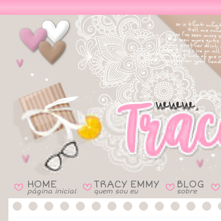
HOME
TRACY EMMY
BLOG
B
B
B
B
página inicial
quem sou eu
sobre