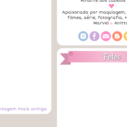
Amante dos cabelos 
a
Apaixonada por maquiagem, 
filmes, série, fotografia, 
Marvel
&
Anitt
Fotos
stagem mais antiga