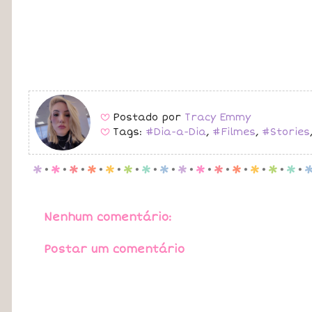
Postado por
Tracy Emmy
B
Tags:
#Dia-a-Dia
,
#Filmes
,
#Stories
B
p
.
p
.
p
.
p
.
p
.
p
.
p
.
p
.
p
.
p
.
p
.
p
.
p
.
p
.
p
.
Nenhum comentário:
Postar um comentário