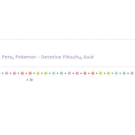
,
Pets
,
Pokemon - Detetive Pikachu
,
Said
p
.
p
.
p
.
p
.
p
.
p
.
p
.
p
.
p
.
p
.
p
.
p
.
p
.
p
.
p
.
p
.
p
.
p
.
p