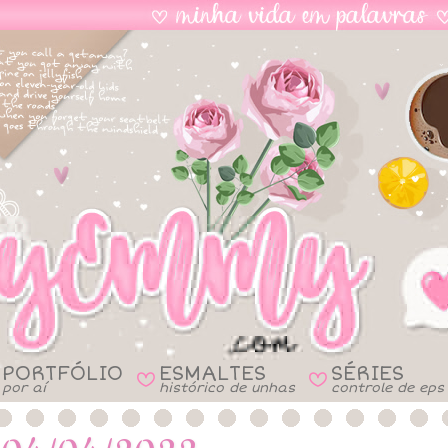
PORTFÓLIO
ESMALTES
SÉRIES
B
B
por aí
histórico de unhas
controle de eps