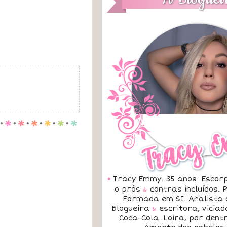
.
p
.
p
.
p
.
p
.
p
.
p
•
Tracy Emmy. 35 anos. Escorp
o prós
&
contras incluídos.
Formada em SI. Analista 
Blogueira
&
escritora, vicia
Coca-Cola. Loira, por dent