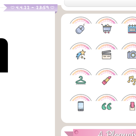
.
4.4.22 ~ 23:59
B
B
A Bloguei