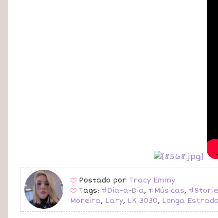
Postado por
Tracy Emmy
B
Tags:
#Dia-a-Dia
,
#Músicas
,
#Stori
B
Moreira
,
Lary
,
LK 3030
,
Longa Estrad