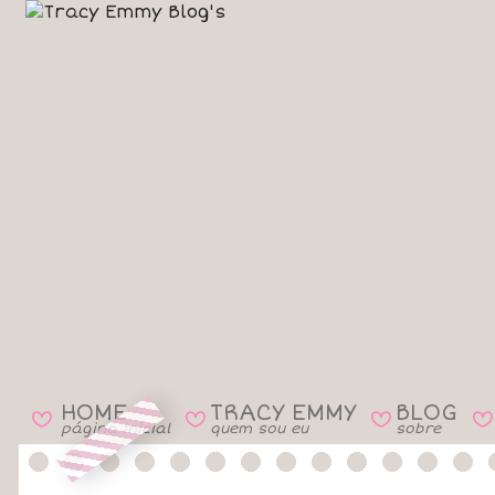
HOME
TRACY EMMY
BLOG
B
B
B
B
página inicial
quem sou eu
sobre