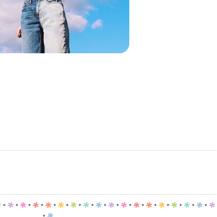
p
.
p
.
p
.
p
.
p
.
p
.
p
.
p
.
p
.
p
.
p
.
p
.
p
.
p
.
p
.
p
.
p
.
p
.
p