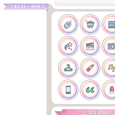
.
8.4.22 ~ 18:45
B
B
A Bloguei