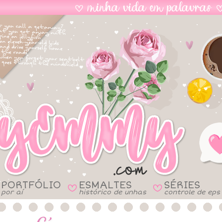
PORTFÓLIO
ESMALTES
SÉRIES
B
B
por aí
histórico de unhas
controle de eps