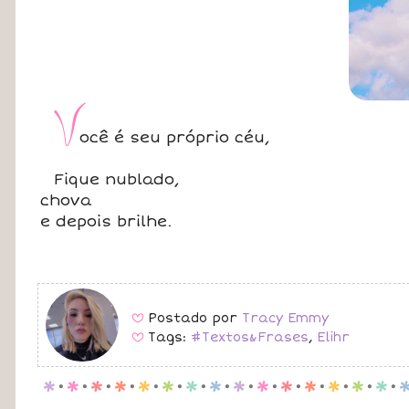
V
ocê é seu próprio céu,
Fique nublado,
chova
e depois brilhe.
Postado por
Tracy Emmy
B
Tags:
#Textos&Frases
,
Elihr
B
p
.
p
.
p
.
p
.
p
.
p
.
p
.
p
.
p
.
p
.
p
.
p
.
p
.
p
.
p
.