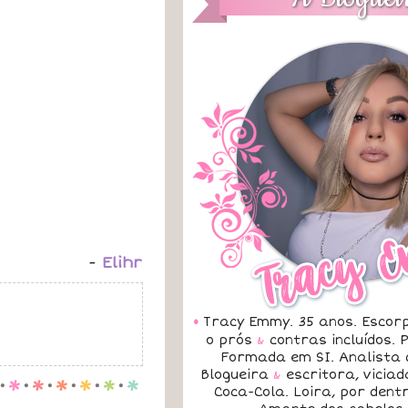
-
Elihr
•
Tracy Emmy. 35 anos. Escorp
o prós
&
contras incluídos.
Formada em SI. Analista 
Blogueira
&
escritora, vicia
.
p
.
p
.
p
.
p
.
p
.
p
Coca-Cola. Loira, por dent