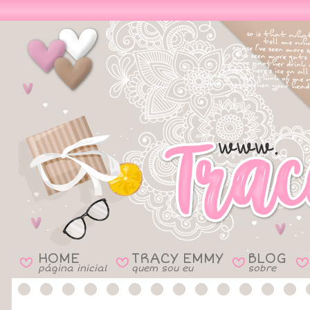
HOME
TRACY EMMY
BLOG
B
B
B
B
página inicial
quem sou eu
sobre