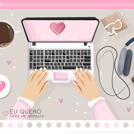
EU QUERO
B
lista de desejos