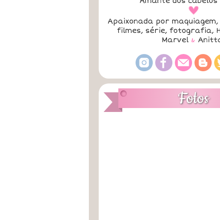
Amante dos cabelos 
a
Apaixonada por maquiagem, 
filmes, série, fotografia, 
Marvel
&
Anitt
Fotos