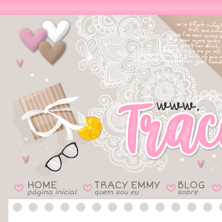
HOME
TRACY EMMY
BLOG
B
B
B
B
página inicial
quem sou eu
sobre