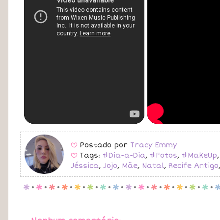
Postado por
Tracy Emmy
B
Tags:
#Dia-a-Dia
,
#Fotos
,
#MakeUp
B
Jéssica
,
Jojo
,
Mãe
,
Natal
,
Recife Antigo
p
.
p
.
p
.
p
.
p
.
p
.
p
.
p
.
p
.
p
.
p
.
p
.
p
.
p
.
p
.