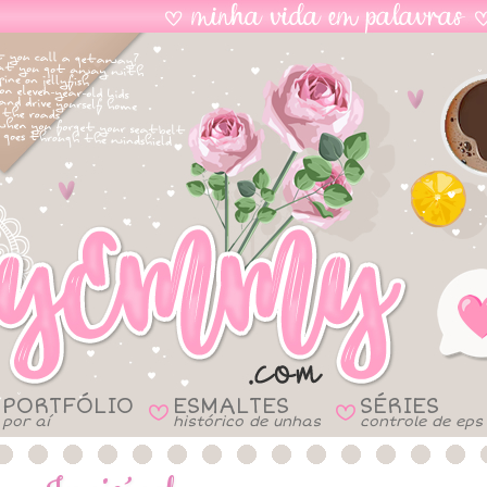
PORTFÓLIO
ESMALTES
SÉRIES
B
B
por aí
histórico de unhas
controle de eps