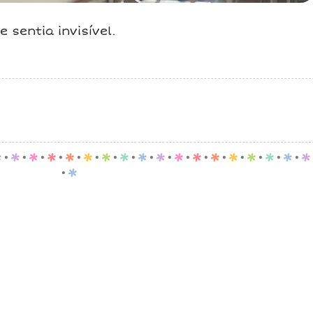
 sentia invisível.
p
.
p
.
p
.
p
.
p
.
p
.
p
.
p
.
p
.
p
.
p
.
p
.
p
.
p
.
p
.
p
.
p
.
p
.
p