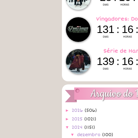
Vingadores: Do
Série de Ha
Arquivo do 
►
2026
(506)
►
2025
(1021)
▼
2024
(1151)
▼
dezembro
(100)