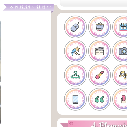
.
14.12.24 ~ 21:12
B
B
A Bloguei