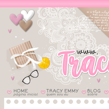
HOME
TRACY EMMY
BLOG
B
B
B
B
página inicial
quem sou eu
sobre