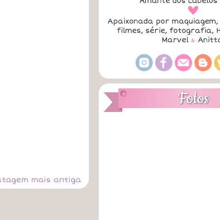
Amante dos cabelos 
a
Apaixonada por maquiagem, 
filmes, série, fotografia, 
Marvel
&
Anitt
Fotos
stagem mais antiga