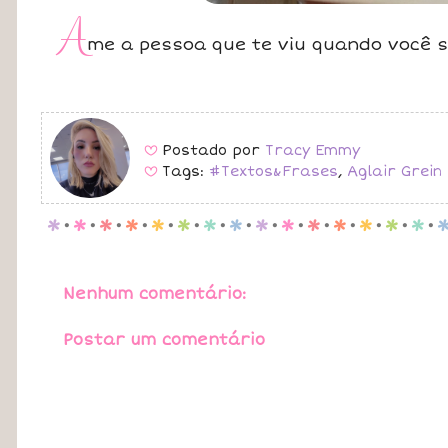
A
me a pessoa que te viu quando você se
Postado por
Tracy Emmy
B
Tags:
#Textos&Frases
,
Aglair Grein
B
p
.
p
.
p
.
p
.
p
.
p
.
p
.
p
.
p
.
p
.
p
.
p
.
p
.
p
.
p
.
Nenhum comentário:
Postar um comentário