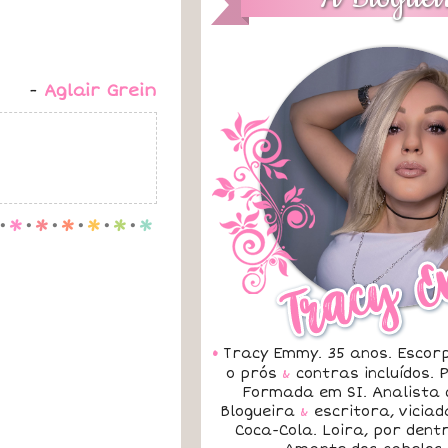
-
Aglair Grein
.
p
.
p
.
p
.
p
.
p
.
p
•
Tracy Emmy. 35 anos. Escorp
o prós
&
contras incluídos.
Formada em SI. Analista 
Blogueira
&
escritora, vicia
Coca-Cola. Loira, por dent