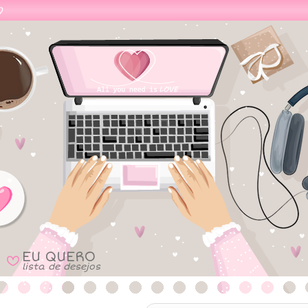
EU QUERO
B
lista de desejos