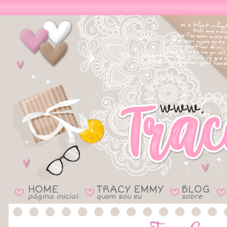
HOME
TRACY EMMY
BLOG
B
B
B
B
página inicial
quem sou eu
sobre