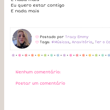
Eu quero estar contigo
E nada mais
Postado por
Tracy Emmy
B
Tags:
#Músicas
,
Anavitória
,
Ter o C
B
p
.
p
.
p
.
p
.
p
.
p
.
p
.
p
.
p
.
p
.
p
.
p
.
p
.
p
.
p
.
Nenhum comentário:
Postar um comentário