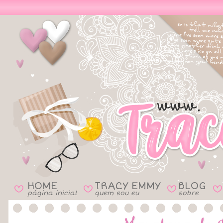
HOME
TRACY EMMY
BLOG
B
B
B
B
página inicial
quem sou eu
sobre