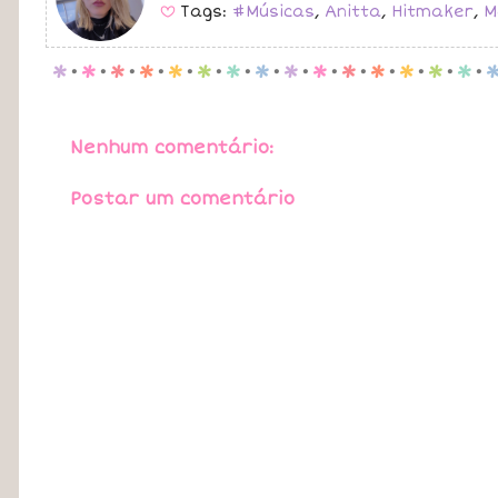
Tags:
#Músicas
,
Anitta
,
Hitmaker
,
M
B
p
.
p
.
p
.
p
.
p
.
p
.
p
.
p
.
p
.
p
.
p
.
p
.
p
.
p
.
p
.
Nenhum comentário:
Postar um comentário