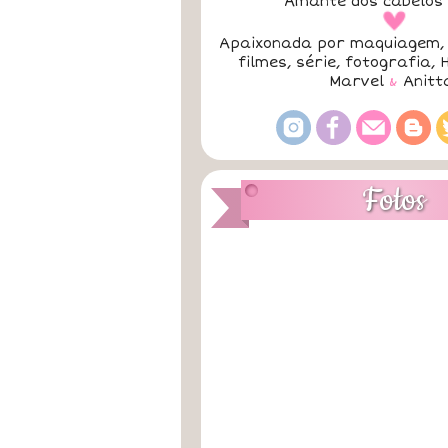
Amante dos cabelos 
a
Apaixonada por maquiagem, 
filmes, série, fotografia, 
Marvel
&
Anitt
Fotos