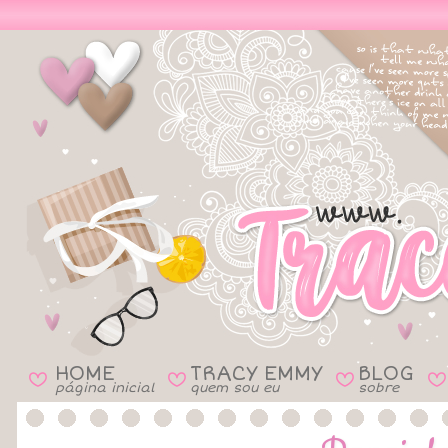
HOME
TRACY EMMY
BLOG
B
B
B
B
página inicial
quem sou eu
sobre