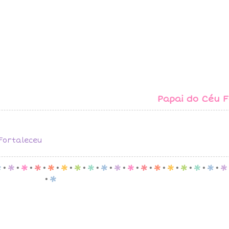
Papai do Céu F
Fortaleceu
p
.
p
.
p
.
p
.
p
.
p
.
p
.
p
.
p
.
p
.
p
.
p
.
p
.
p
.
p
.
p
.
p
.
p
.
p