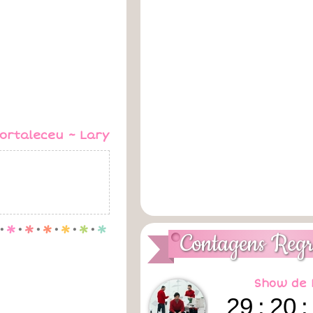
ortaleceu ~ Lary
.
p
.
p
.
p
.
p
.
p
.
p
Contagens Regr
Show de 