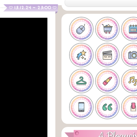
.
13.12.24 ~ 23:00
B
B
A Bloguei