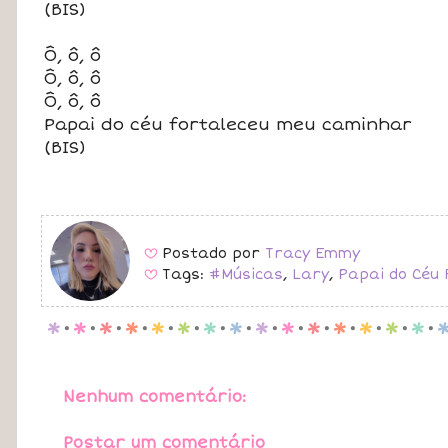
(BIS)
Ô, ô, ô
Ô, ô, ô
Ô, ô, ô
Papai do céu fortaleceu meu caminhar
(BIS)
Postado por
Tracy Emmy
B
Tags:
#Músicas
,
Lary
,
Papai do Céu 
B
p
.
p
.
p
.
p
.
p
.
p
.
p
.
p
.
p
.
p
.
p
.
p
.
p
.
p
.
p
.
Nenhum comentário:
Postar um comentário