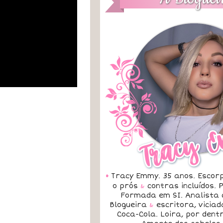
•
Tracy Emmy. 35 anos. Escorp
o prós
&
contras incluídos.
Formada em SI. Analista 
Blogueira
&
escritora, vicia
Coca-Cola. Loira, por dent