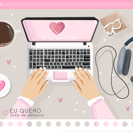
EU QUERO
B
lista de desejos