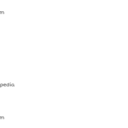
ém
 pedia
ém