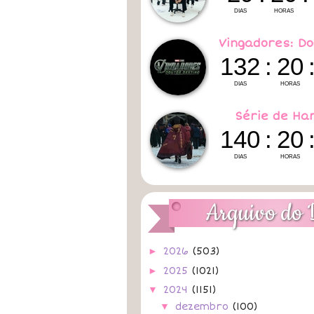
Vingadores: Do
Série de Ha
Arquivo do 
►
2026
(503)
►
2025
(1021)
▼
2024
(1151)
▼
dezembro
(100)