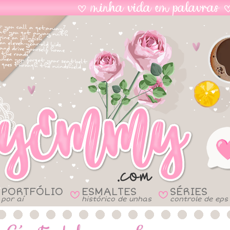
PORTFÓLIO
ESMALTES
SÉRIES
B
B
por aí
histórico de unhas
controle de eps