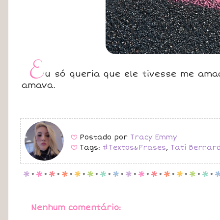
E
u só queria que ele tivesse me am
amava.
Postado por
Tracy Emmy
B
Tags:
#Textos&Frases
,
Tati Bernard
B
p
.
p
.
p
.
p
.
p
.
p
.
p
.
p
.
p
.
p
.
p
.
p
.
p
.
p
.
p
.
Nenhum comentário: