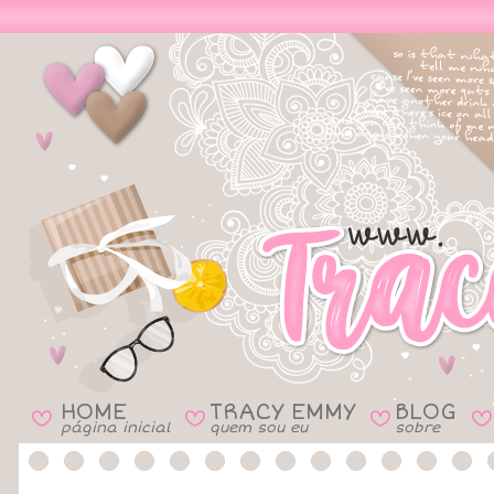
HOME
TRACY EMMY
BLOG
B
B
B
B
página inicial
quem sou eu
sobre