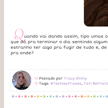
Q
uando vai dando assim, tipo umas o
que dá pra terminar o dia sentindo algum
estranho ter algo pra fugir de tudo e, de 
pra onde?
Postado por
Tracy Emmy
B
Tags:
#Textos&Frases
,
Tati Bernard
B
p
.
p
.
p
.
p
.
p
.
p
.
p
.
p
.
p
.
p
.
p
.
p
.
p
.
p
.
p
.