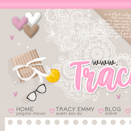
HOME
TRACY EMMY
BLOG
B
B
B
B
página inicial
quem sou eu
sobre