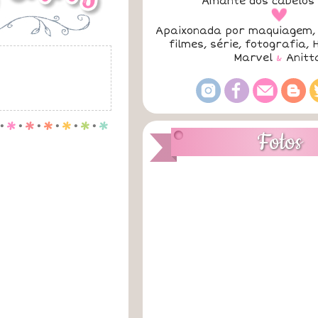
Amante dos cabelos 
a
Apaixonada por maquiagem, 
filmes, série, fotografia, 
Marvel
&
Anitt
.
p
.
p
.
p
.
p
.
p
.
p
Fotos