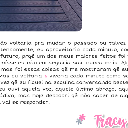
ão voltaria pra mudar o passado ou talvez
intensamente, eu aproveitaria cada minuto, c
futuro, prqê um dos meus maiores feitos foi 
aísse eu não conseguiria sair nunca mais. A
 mas foi essas coisas qê me mostraram qê eu
 Mas eu voltaria
&
viveria cada minuto como se
vez qê eu fiquei na esquina conversando bestei
u ouvi aquela voz, aquele último abraço, aque
ádiva, mas hoje descobri qê não saber de al
 vai se responder.