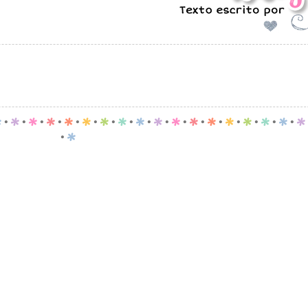
p
.
p
.
p
.
p
.
p
.
p
.
p
.
p
.
p
.
p
.
p
.
p
.
p
.
p
.
p
.
p
.
p
.
p
.
p