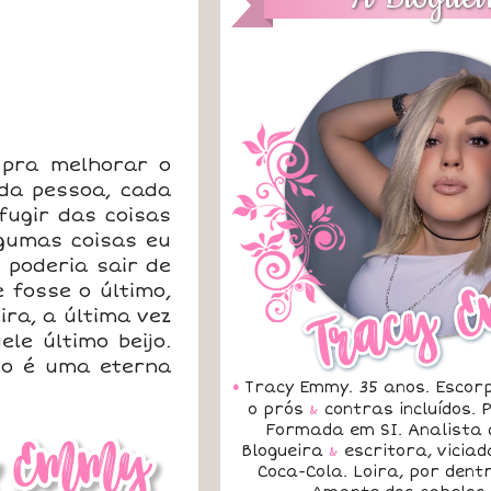
 pra melhorar o
ada pessoa, cada
fugir das coisas
lgumas coisas eu
 poderia sair de
 fosse o último,
ra, a última vez
le último beijo.
go é uma eterna
•
Tracy Emmy. 35 anos. Escorp
o prós
&
contras incluídos.
Formada em SI. Analista 
Blogueira
&
escritora, vicia
Coca-Cola. Loira, por dent