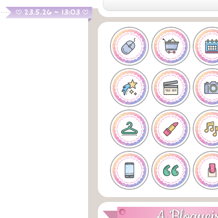
.
23.5.26 ~ 13:03
B
B
A Bloguei