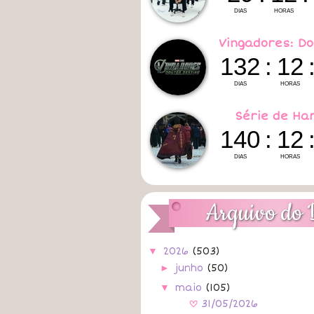
Vingadores: Do
Série de Ha
Arquivo do 
▼
2026
(503)
►
junho
(50)
▼
maio
(105)
31/05/2026
A