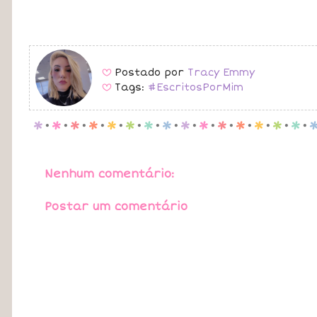
Postado por
Tracy Emmy
B
Tags:
#EscritosPorMim
B
p
.
p
.
p
.
p
.
p
.
p
.
p
.
p
.
p
.
p
.
p
.
p
.
p
.
p
.
p
.
Nenhum comentário:
Postar um comentário