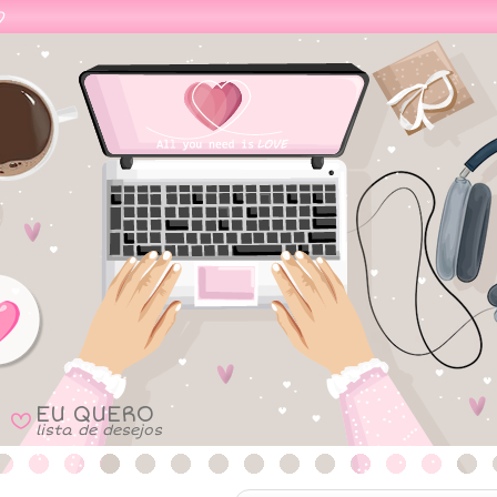
EU QUERO
B
lista de desejos