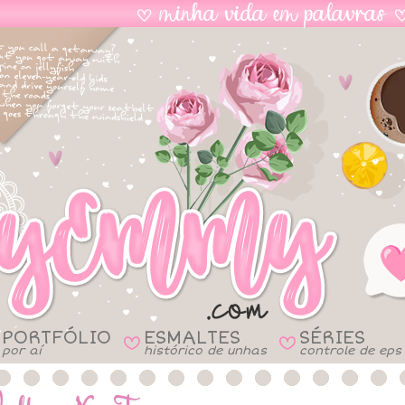
PORTFÓLIO
ESMALTES
SÉRIES
B
B
por aí
histórico de unhas
controle de eps