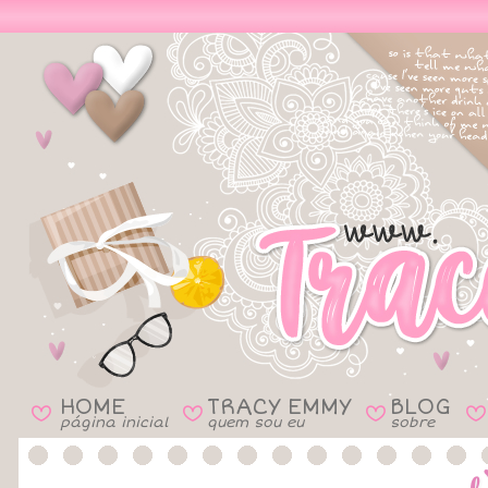
HOME
TRACY EMMY
BLOG
B
B
B
B
página inicial
quem sou eu
sobre