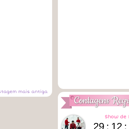
stagem mais antiga
Contagens Regr
Show de 