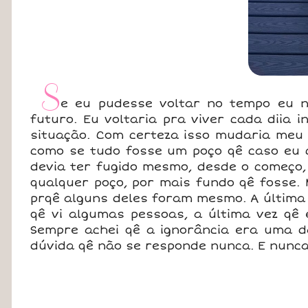
S
e eu pudesse voltar no tempo eu n
futuro. Eu voltaria pra viver cada diia 
situação. Com certeza isso mudaria meu 
como se tudo fosse um poço qê caso eu c
devia ter fugido mesmo, desde o começo,
qualquer poço, por mais fundo qê fosse.
prqê alguns deles foram mesmo. A última 
qê vi algumas pessoas, a última vez qê e
Sempre achei qê a ignorância era uma d
dúvida qê não se responde nunca. E nunca