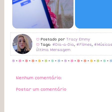
Postado por
Tracy Emmy
B
Tags:
#Dia-a-Dia
,
#Filmes
,
#Música
B
Última Mensagem
p
.
p
.
p
.
p
.
p
.
p
.
p
.
p
.
p
.
p
.
p
.
p
.
p
.
p
.
p
.
Nenhum comentário:
Postar um comentário