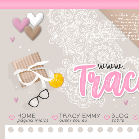
HOME
TRACY EMMY
BLOG
B
B
B
B
página inicial
quem sou eu
sobre