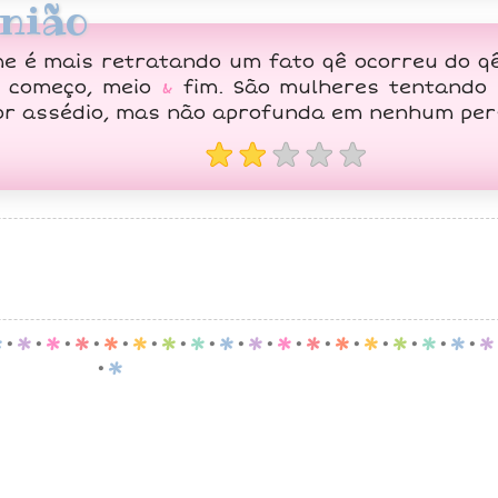
nião
me é mais retratando um fato qê ocorreu do q
 começo, meio
&
fim. São mulheres tentando
or assédio, mas não aprofunda em nenhum pe
★★
★★★
p
.
p
.
p
.
p
.
p
.
p
.
p
.
p
.
p
.
p
.
p
.
p
.
p
.
p
.
p
.
p
.
p
.
p
.
p