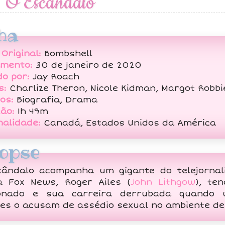
O Escândalo
ha
 Original:
Bombshell
amento:
30 de janeiro de 2020
do por:
Jay Roach
s:
Charlize Theron, Nicole Kidman, Margot Robbie
os:
Biografia, Drama
ão:
1h 49m
nalidade:
Canadá, Estados Unidos da América
opse
cândalo acompanha um gigante do telejornal
 Fox News, Roger Ailes (
John Lithgow
), te
ionado e sua carreira derrubada quando
es o acusam de assédio sexual no ambiente de