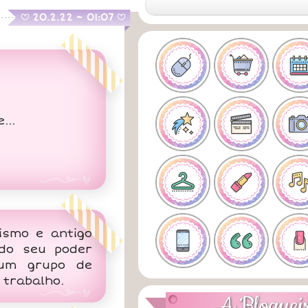
.
20.2.22 ~ 01:07
B
B
...
ismo e antigo
ndo seu poder
 um grupo de
 trabalho.
A Bloguei