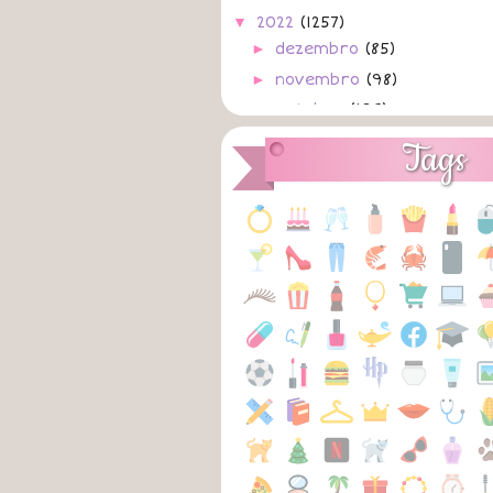
▼
2022
(1257)
►
dezembro
(85)
►
novembro
(98)
►
outubro
(103)
►
setembro
(108)
Tags
►
agosto
(133)
►
julho
(128)
►
junho
(111)
►
maio
(105)
►
abril
(99)
►
março
(98)
▼
fevereiro
(94)
28/02/2022
A
Desgosto
A
27/02/2022
A
Não Desista
A