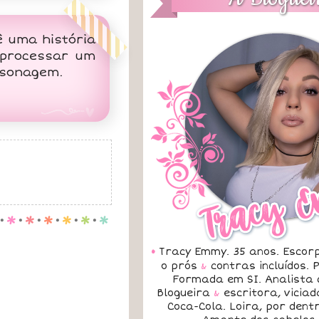
ê uma história
 processar um
rsonagem.
.
p
.
p
.
p
.
p
.
p
.
p
•
Tracy Emmy. 35 anos. Escorp
o prós
&
contras incluídos.
Formada em SI. Analista 
Blogueira
&
escritora, vicia
Coca-Cola. Loira, por dent