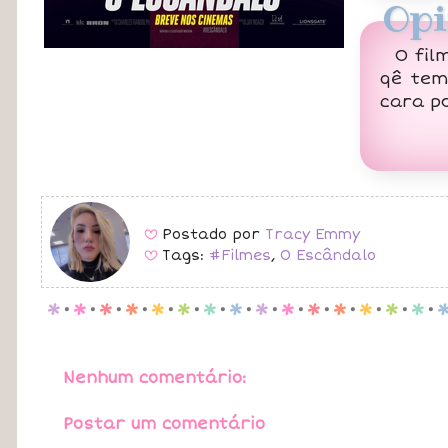
Opi
O fil
qê tem
cara p
Postado por
Tracy Emmy
B
Tags:
#Filmes
,
O Escândalo
B
p
.
p
.
p
.
p
.
p
.
p
.
p
.
p
.
p
.
p
.
p
.
p
.
p
.
p
.
p
.
Nenhum comentário:
Postar um comentário