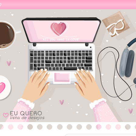
EU QUERO
B
lista de desejos