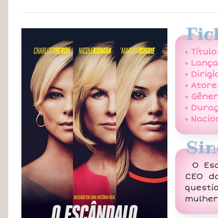
Fic
• Título
• Lanç
• Dirigi
• Atore
• Gêner
• Duraç
• Nacio
Sin
O Es
CEO da
quest
mulher