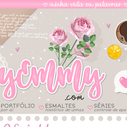
PORTFÓLIO
ESMALTES
SÉRIES
B
B
por aí
histórico de unhas
controle de eps