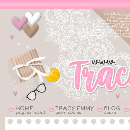
HOME
TRACY EMMY
BLOG
B
B
B
B
página inicial
quem sou eu
sobre