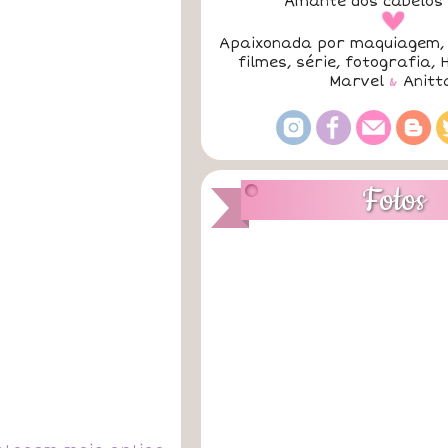
Amante dos cabelos 
a
Apaixonada por maquiagem, 
filmes, série, fotografia, 
Marvel
&
Anitt
Fotos